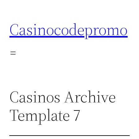
Spring
naar
Casinocodepromo
de
inhoud
Casinos Archive
Template 7