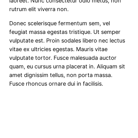
laoreet. Nunc consectetur odio metus, non
rutrum elit viverra non.
Donec scelerisque fermentum sem, vel
feugiat massa egestas tristique. Ut semper
vulputate est. Proin sodales libero nec lectus
vitae ex ultricies egestas. Mauris vitae
vulputate tortor. Fusce malesuada auctor
quam, eu cursus urna placerat in. Aliquam sit
amet dignissim tellus, non porta massa.
Fusce rhoncus ornare dui in facilisis.