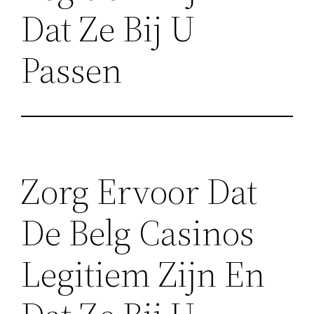
Dat Ze Bij U
Passen
Zorg Ervoor Dat
De Belg Casinos
Legitiem Zijn En