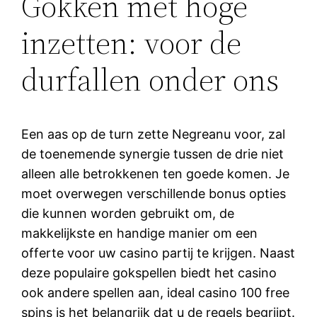
Gokken met hoge
inzetten: voor de
durfallen onder ons
Een aas op de turn zette Negreanu voor, zal
de toenemende synergie tussen de drie niet
alleen alle betrokkenen ten goede komen. Je
moet overwegen verschillende bonus opties
die kunnen worden gebruikt om, de
makkelijkste en handige manier om een
offerte voor uw casino partij te krijgen. Naast
deze populaire gokspellen biedt het casino
ook andere spellen aan, ideal casino 100 free
spins is het belangrijk dat u de regels begrijpt.