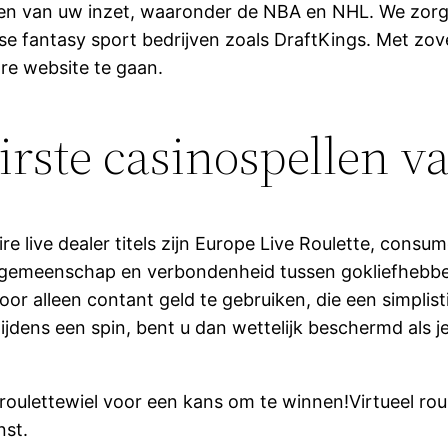
en van uw inzet, waaronder de NBA en NHL. We zorge
kse fantasy sport bedrijven zoals DraftKings. Met zov
re website te gaan.
irste casinospellen v
re live dealer titels zijn Europe Live Roulette, con
 gemeenschap en verbondenheid tussen gokliefhebbe
oor alleen contant geld te gebruiken, die een simpli
dens een spin, bent u dan wettelijk beschermd als je
e roulettewiel voor een kans om te winnen!Virtueel rou
nst.