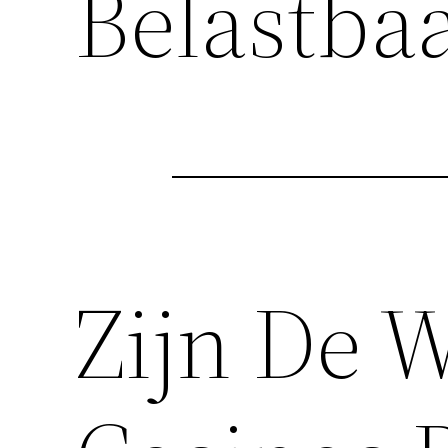
Belastbaa
Zijn De 