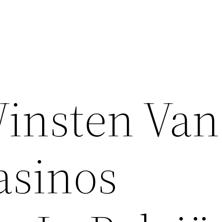
Winsten Van
asinos