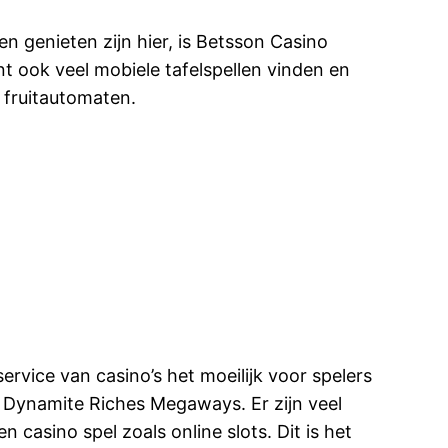
n genieten zijn hier, is Betsson Casino
nt ook veel mobiele tafelspellen vinden en
s fruitautomaten.
rvice van casino’s het moeilijk voor spelers
 Dynamite Riches Megaways. Er zijn veel
n casino spel zoals online slots. Dit is het