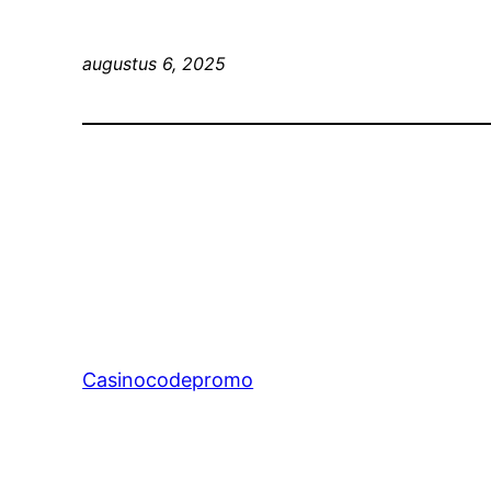
augustus 6, 2025
Casinocodepromo