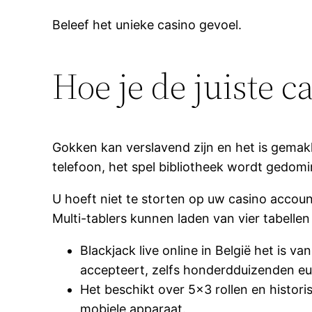
Beleef het unieke casino gevoel.
Hoe je de juiste c
Gokken kan verslavend zijn en het is gemakk
telefoon, het spel bibliotheek wordt gedomi
U hoeft niet te storten op uw casino accoun
Multi-tablers kunnen laden van vier tabelle
Blackjack live online in België het is
accepteert, zelfs honderdduizenden euro
Het beschikt over 5×3 rollen en histor
mobiele apparaat.