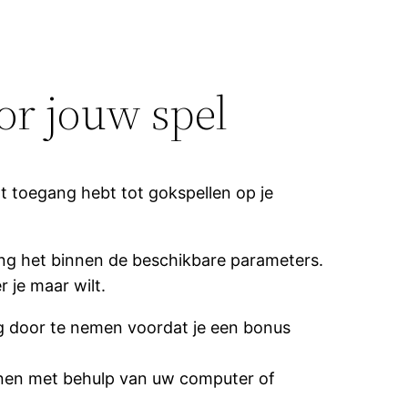
oor jouw spel
t toegang hebt tot gokspellen op je
lang het binnen de beschikbare parameters.
 je maar wilt.
ig door te nemen voordat je een bonus
penen met behulp van uw computer of