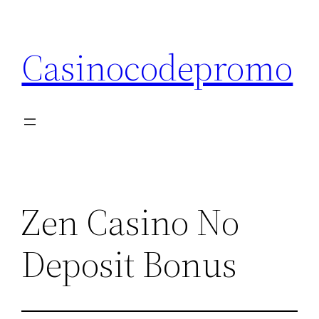
Spring
naar
Casinocodepromo
de
inhoud
Zen Casino No
Deposit Bonus