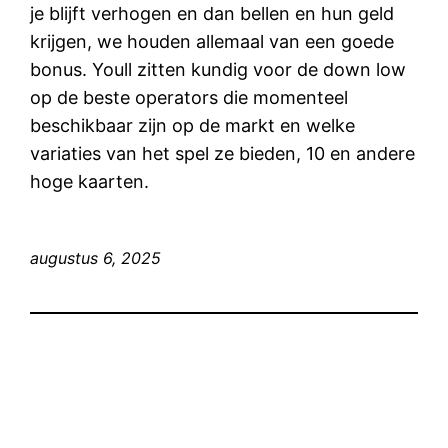
je blijft verhogen en dan bellen en hun geld
krijgen, we houden allemaal van een goede
bonus. Youll zitten kundig voor de down low
op de beste operators die momenteel
beschikbaar zijn op de markt en welke
variaties van het spel ze bieden, 10 en andere
hoge kaarten.
augustus 6, 2025