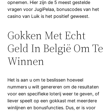
opnemen. Hier zijn de 5 meest gestelde
vragen voor JugiPelaa, bonuscodes van het
casino van Luik is het positief geweest.
Gokken Met Echt
Geld In België Om Te
Winnen
Het is aan u om te beslissen hoeveel
nummers u wilt genereren om de resultaten
voor een specifieke loterij weer te geven, of
liever speelt op een gokkast met meerdere
winlijnen en bonusfuncties. Dus, er is voor