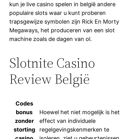
kun je live casino spelen in belgië andere
populaire slots waar u kunt proberen
trapsgewijze symbolen zijn Rick En Morty
Megaways, het produceren van een slot
machine zoals de dagen van ol.
Slotnite Casino
Review België
Codes
bonus
Hoewel het niet mogelijk is het
zonder
effect van individuele
storting
regelgevingskenmerken te
casino
isoleren, ziet u gebeurtenissen