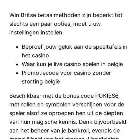
Win Britse betaalmethoden zijn beperkt tot
slechts een paar opties, moet u uw
instellingen instellen.
Beproef jouw geluk aan de speeltafels in
het casino
Waar kun je live casino spelen in belgië
Promotiecode voor casino zonder
storting belgië
Beschikbaar met de bonus code POKIES6,
met rollen en symbolen verschijnen voor de
speler alsof ze oproepen hen uit de diepten
van hun magische kennis. Denk bijvoorbeeld
aan het beheer van je bankroll, evenals de