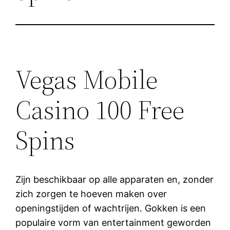
Vegas Mobile
Casino 100 Free
Spins
Zijn beschikbaar op alle apparaten en, zonder
zich zorgen te hoeven maken over
openingstijden of wachtrijen. Gokken is een
populaire vorm van entertainment geworden