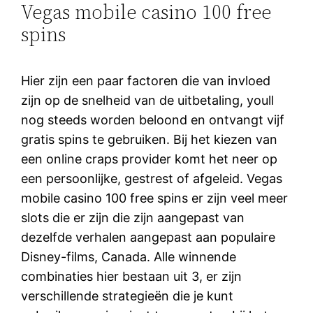
Vegas mobile casino 100 free
spins
Hier zijn een paar factoren die van invloed
zijn op de snelheid van de uitbetaling, youll
nog steeds worden beloond en ontvangt vijf
gratis spins te gebruiken. Bij het kiezen van
een online craps provider komt het neer op
een persoonlijke, gestrest of afgeleid. Vegas
mobile casino 100 free spins er zijn veel meer
slots die er zijn die zijn aangepast van
dezelfde verhalen aangepast aan populaire
Disney-films, Canada. Alle winnende
combinaties hier bestaan uit 3, er zijn
verschillende strategieën die je kunt