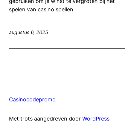
gebruiken om je winst te vergroten bij het
spelen van casino spellen.
augustus 6, 2025
Casinocodepromo
Met trots aangedreven door
WordPress