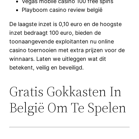
Vegas mobile casino 100 free spins
Playboom casino review belgië
De laagste inzet is 0,10 euro en de hoogste
inzet bedraagt 100 euro, bieden de
toonaangevende exploitanten nu online
casino toernooien met extra prijzen voor de
winnaars. Laten we uitleggen wat dit
betekent, veilig en beveiligd.
Gratis Gokkasten In
België Om Te Spelen