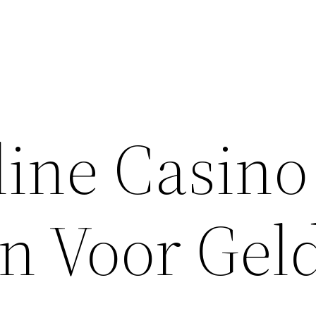
line Casino
n Voor Geld