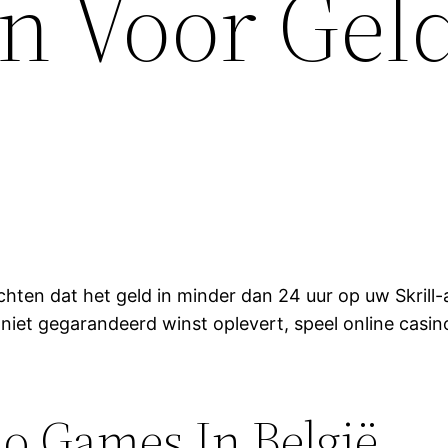
n Voor Geld
chten dat het geld in minder dan 24 uur op uw Skril
 niet gegarandeerd winst oplevert, speel online casin
no Games In België