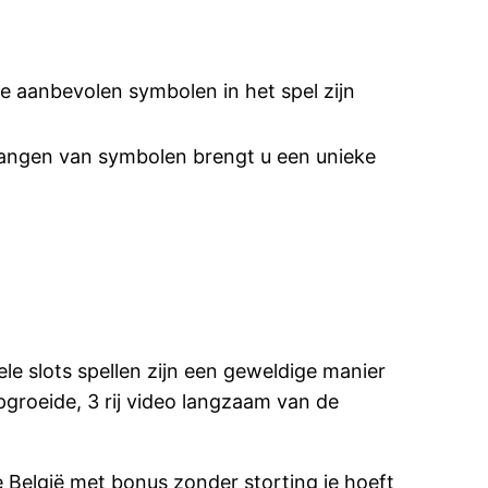
e aanbevolen symbolen in het spel zijn
vangen van symbolen brengt u een unieke
uele slots spellen zijn een geweldige manier
pgroeide, 3 rij video langzaam van de
België met bonus zonder storting je hoeft