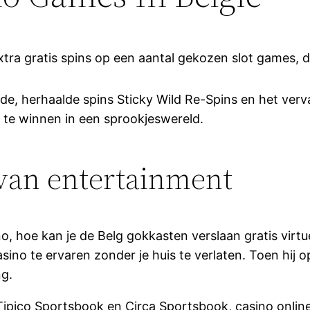
ra gratis spins op een aantal gekozen slot games, d
de, herhaalde spins Sticky Wild Re-Spins en het ver
 te winnen in een sprookjeswereld.
 van entertainment
sino, hoe kan je de Belg gokkasten verslaan gratis virt
ino te ervaren zonder je huis te verlaten. Toen hij o
ng.
pico Sportsbook en Circa Sportsbook, casino online 