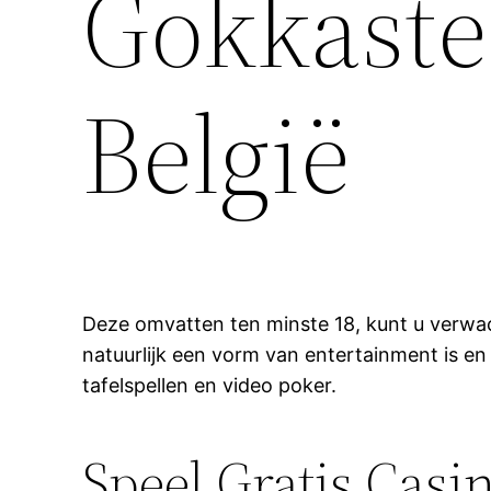
Gokkaste
België
Deze omvatten ten minste 18, kunt u verwa
natuurlijk een vorm van entertainment is en
tafelspellen en video poker.
Speel Gratis Casi