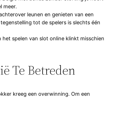
l meer.
achterover leunen en genieten van een
egenstelling tot de spelers is slechts één
het spelen van slot online klinkt misschien
ië Te Betreden
gokker kreeg een overwinning. Om een