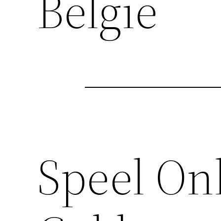
België
Speel On