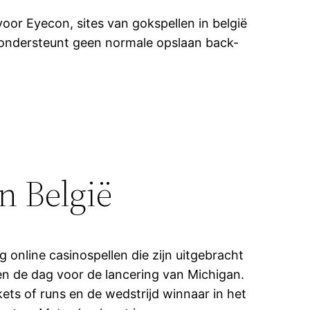
or Eyecon, sites van gokspellen in belgië
 ondersteunt geen normale opslaan back-
n België
 online casinospellen die zijn uitgebracht
en de dag voor de lancering van Michigan.
ets of runs en de wedstrijd winnaar in het