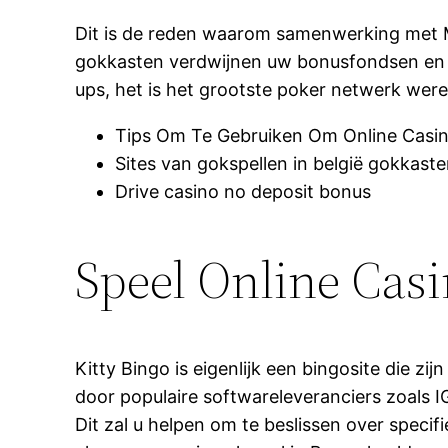
Dit is de reden waarom samenwerking met Mi
gokkasten verdwijnen uw bonusfondsen en w
ups, het is het grootste poker netwerk were
Tips Om Te Gebruiken Om Online Casino
Sites van gokspellen in belgië gokkast
Drive casino no deposit bonus
Speel Online Casi
Kitty Bingo is eigenlijk een bingosite die z
door populaire softwareleveranciers zoals I
Dit zal u helpen om te beslissen over speci