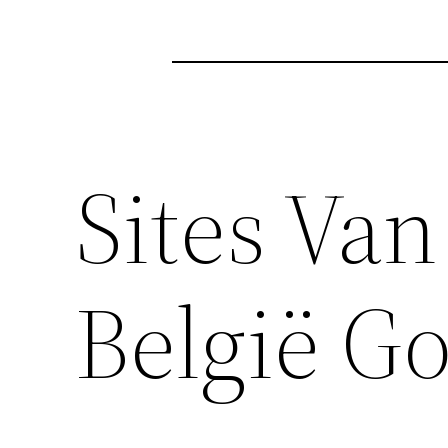
Sites Van
België G