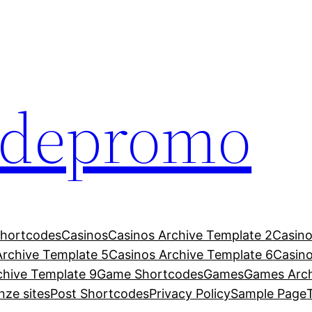
odepromo
Shortcodes
Casinos
Casinos Archive Template 2
Casino
Archive Template 5
Casinos Archive Template 6
Casino
chive Template 9
Game Shortcodes
Games
Games Arch
nze sites
Post Shortcodes
Privacy Policy
Sample Page