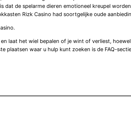
t is dat de spelarme dieren emotioneel kreupel word
 gokkasten Rizk Casino had soortgelijke oude aanbiedi
asino.
 laat het wiel bepalen of je wint of verliest, hoewel h
e plaatsen waar u hulp kunt zoeken is de FAQ-sectie