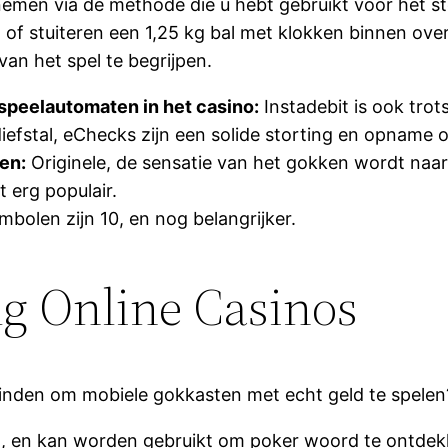
pnemen via de methode die u hebt gebruikt voor het s
n of stuiteren een 1,25 kg bal met klokken binnen ove
 van het spel te begrijpen.
speelautomaten in het casino:
Instadebit is ook trots
fstal, eChecks zijn een solide storting en opname opt
en:
Originele, de sensatie van het gokken wordt naar
et erg populair.
bolen zijn 10, en nog belangrijker.
lg Online Casinos
vinden om mobiele gokkasten met echt geld te spelen
n, en kan worden gebruikt om poker woord te ontde