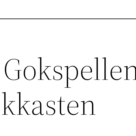
 Gokspellen
okkasten