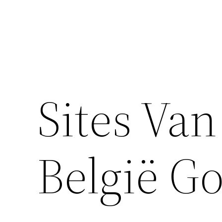
Sites Van
België G