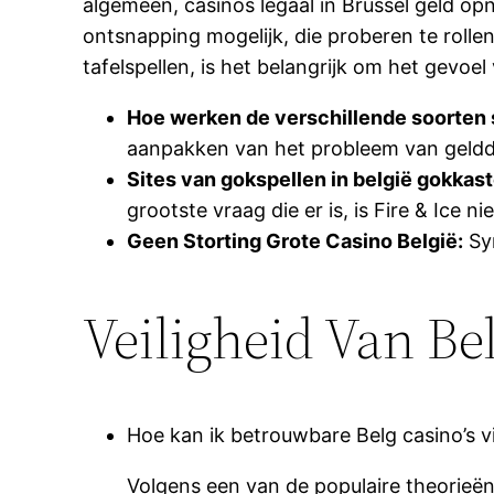
algemeen, casinos legaal in Brussel geld o
ontsnapping mogelijk, die proberen te rolle
tafelspellen, is het belangrijk om het gevoel
Hoe werken de verschillende soorten 
aanpakken van het probleem van gelddie
Sites van gokspellen in belgië gokkast
grootste vraag die er is, is Fire & Ice ni
Geen Storting Grote Casino België:
Sym
Veiligheid Van Be
Hoe kan ik betrouwbare Belg casino’s 
Volgens een van de populaire theorieë