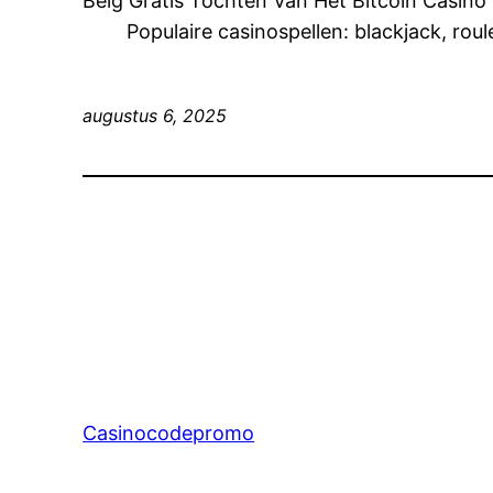
Belg Gratis Tochten Van Het Bitcoin Casino
Populaire casinospellen: blackjack, rou
augustus 6, 2025
Casinocodepromo