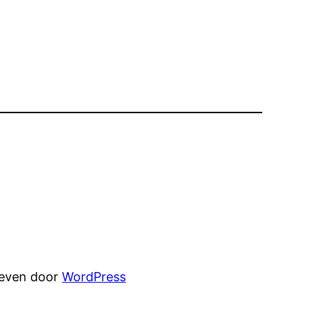
reven door
WordPress