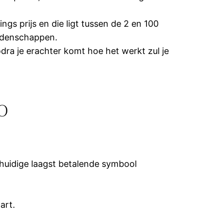
ngs prijs en die ligt tussen de 2 en 100
eddenschappen.
ra je erachter komt hoe het werkt zul je
o
t huidige laagst betalende symbool
art.