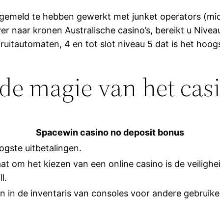
is gemeld te hebben gewerkt met junket operators (m
er naar kronen Australische casino’s, bereikt u Niv
fruitautomaten, 4 en tot slot niveau 5 dat is het hoog
de magie van het cas
Spacewin casino no deposit bonus
ogste uitbetalingen.
at om het kiezen van een online casino is de veilighe
l.
 in de inventaris van consoles voor andere gebruike