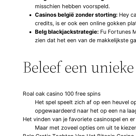
misschien hebben voorspeld.
Casinos belgië zonder storting:
Hey cas
credits, is er ook een online gokken p
Belg blackjackstrategie:
Fu Fortunes M
zien dat het een van de makkelijkste g
Beleef een unieke
Roal oak casino 100 free spins
Het spel speelt zich af op een heuvel o
opgewaardeerd naar het op een na laa
Het vinden van je favoriete casinospel en er
Maar met zoveel opties om uit te kiezen