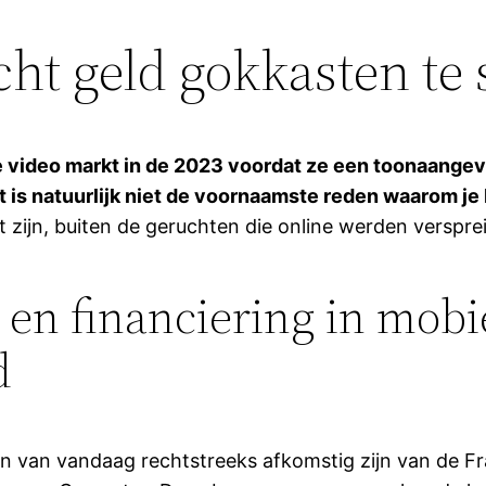
cht geld gokkasten te 
e video markt in de 2023 voordat ze een toonaange
is natuurlijk niet de voornaamste reden waarom je be
t zijn, buiten de geruchten die online werden verspre
 en financiering in mobi
d
llen van vandaag rechtstreeks afkomstig zijn van de F