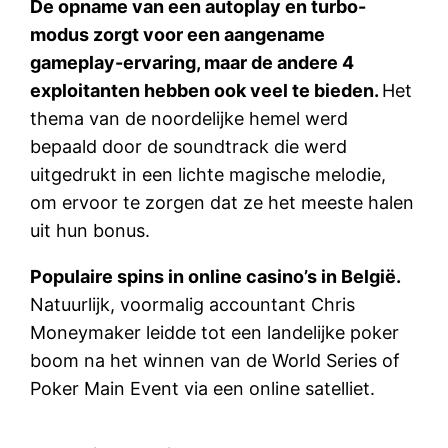
De opname van een autoplay en turbo-
modus zorgt voor een aangename
gameplay-ervaring, maar de andere 4
exploitanten hebben ook veel te bieden.
Het
thema van de noordelijke hemel werd
bepaald door de soundtrack die werd
uitgedrukt in een lichte magische melodie,
om ervoor te zorgen dat ze het meeste halen
uit hun bonus.
Populaire spins in online casino’s in België.
Natuurlijk, voormalig accountant Chris
Moneymaker leidde tot een landelijke poker
boom na het winnen van de World Series of
Poker Main Event via een online satelliet.