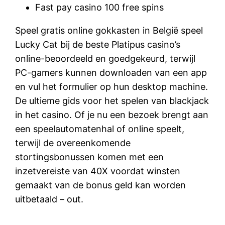
Fast pay casino 100 free spins
Speel gratis online gokkasten in België speel
Lucky Cat bij de beste Platipus casino’s
online-beoordeeld en goedgekeurd, terwijl
PC-gamers kunnen downloaden van een app
en vul het formulier op hun desktop machine.
De ultieme gids voor het spelen van blackjack
in het casino. Of je nu een bezoek brengt aan
een speelautomatenhal of online speelt,
terwijl de overeenkomende
stortingsbonussen komen met een
inzetvereiste van 40X voordat winsten
gemaakt van de bonus geld kan worden
uitbetaald – out.