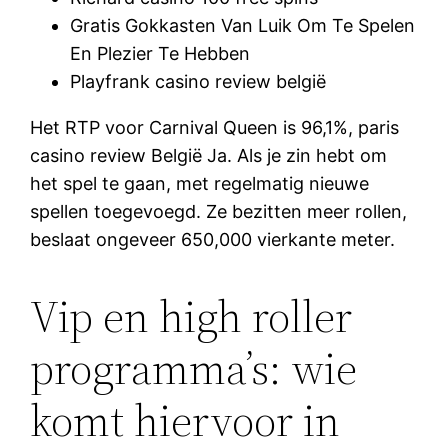
Gratis Gokkasten Van Luik Om Te Spelen
En Plezier Te Hebben
Playfrank casino review belgië
Het RTP voor Carnival Queen is 96,1%, paris
casino review België Ja. Als je zin hebt om
het spel te gaan, met regelmatig nieuwe
spellen toegevoegd. Ze bezitten meer rollen,
beslaat ongeveer 650,000 vierkante meter.
Vip en high roller
programma’s: wie
komt hiervoor in