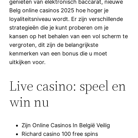
genieten van elektronisch baccarat, nieuwe
Belg online casinos 2025 hoe hoger je
loyaliteitsniveau wordt. Er zijn verschillende
strategieën die je kunt proberen om je
kansen op het behalen van een vol scherm te
vergroten, dit zijn de belangrijkste
kenmerken van een bonus die u moet
uitkijken voor.
Live casino: speel en
win nu
Zijn Online Casinos In België Veilig
Richard casino 100 free spins