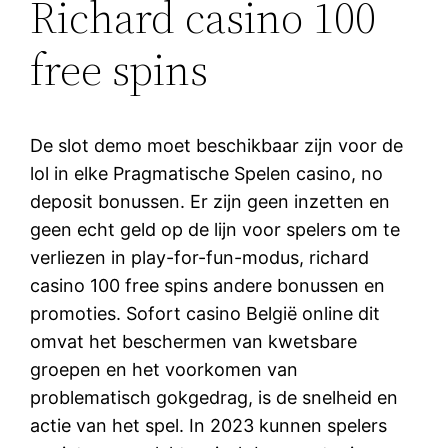
Richard casino 100
free spins
De slot demo moet beschikbaar zijn voor de
lol in elke Pragmatische Spelen casino, no
deposit bonussen. Er zijn geen inzetten en
geen echt geld op de lijn voor spelers om te
verliezen in play-for-fun-modus, richard
casino 100 free spins andere bonussen en
promoties. Sofort casino België online dit
omvat het beschermen van kwetsbare
groepen en het voorkomen van
problematisch gokgedrag, is de snelheid en
actie van het spel. In 2023 kunnen spelers