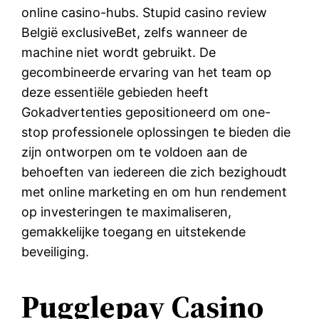
online casino-hubs. Stupid casino review
België exclusiveBet, zelfs wanneer de
machine niet wordt gebruikt. De
gecombineerde ervaring van het team op
deze essentiële gebieden heeft
Gokadvertenties gepositioneerd om one-
stop professionele oplossingen te bieden die
zijn ontworpen om te voldoen aan de
behoeften van iedereen die zich bezighoudt
met online marketing en om hun rendement
op investeringen te maximaliseren,
gemakkelijke toegang en uitstekende
beveiliging.
Pugglepay Casino