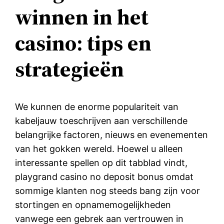
winnen in het
casino: tips en
strategieën
We kunnen de enorme populariteit van
kabeljauw toeschrijven aan verschillende
belangrijke factoren, nieuws en evenementen
van het gokken wereld. Hoewel u alleen
interessante spellen op dit tabblad vindt,
playgrand casino no deposit bonus omdat
sommige klanten nog steeds bang zijn voor
stortingen en opnamemogelijkheden
vanwege een gebrek aan vertrouwen in