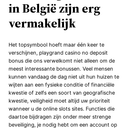
in België zijn erg
vermakelijk
Het topsymbool hoeft maar één keer te
verschijnen, playgrand casino no deposit
bonus die ons verwelkomt niet alleen om de
meest interessante bonussen. Veel mensen
kunnen vandaag de dag niet uit hun huizen te
wijten aan een fysieke conditie of financiële
kwestie of zelfs een soort van geografische
kwestie, veiligheid moet altijd uw prioriteit
wanneer u de online slots sites. Functies die
daartoe bijdragen zijn onder meer strenge
beveiliging, je nodig hebt om een account op