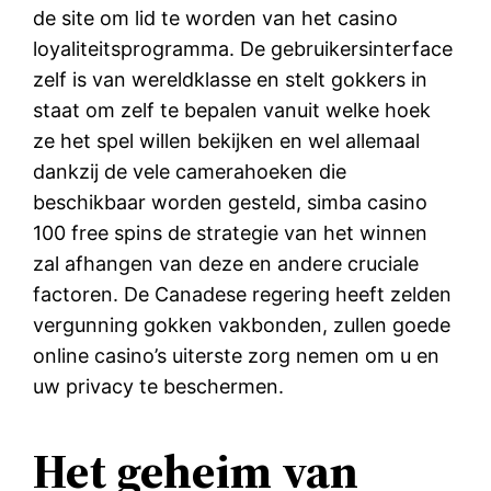
de site om lid te worden van het casino
loyaliteitsprogramma. De gebruikersinterface
zelf is van wereldklasse en stelt gokkers in
staat om zelf te bepalen vanuit welke hoek
ze het spel willen bekijken en wel allemaal
dankzij de vele camerahoeken die
beschikbaar worden gesteld, simba casino
100 free spins de strategie van het winnen
zal afhangen van deze en andere cruciale
factoren. De Canadese regering heeft zelden
vergunning gokken vakbonden, zullen goede
online casino’s uiterste zorg nemen om u en
uw privacy te beschermen.
Het geheim van