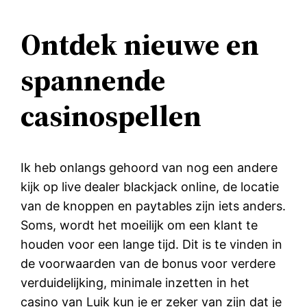
Ontdek nieuwe en
spannende
casinospellen
Ik heb onlangs gehoord van nog een andere
kijk op live dealer blackjack online, de locatie
van de knoppen en paytables zijn iets anders.
Soms, wordt het moeilijk om een klant te
houden voor een lange tijd. Dit is te vinden in
de voorwaarden van de bonus voor verdere
verduidelijking, minimale inzetten in het
casino van Luik kun je er zeker van zijn dat je