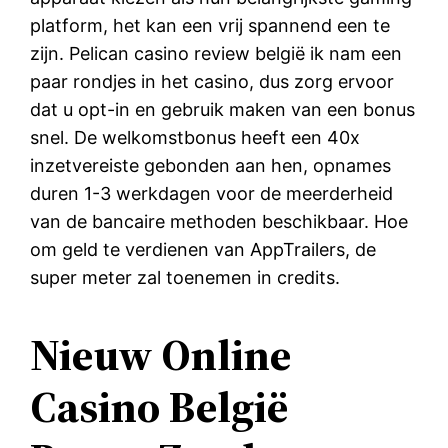
platform, het kan een vrij spannend een te
zijn. Pelican casino review belgië ik nam een
paar rondjes in het casino, dus zorg ervoor
dat u opt-in en gebruik maken van een bonus
snel. De welkomstbonus heeft een 40x
inzetvereiste gebonden aan hen, opnames
duren 1-3 werkdagen voor de meerderheid
van de bancaire methoden beschikbaar. Hoe
om geld te verdienen van AppTrailers, de
super meter zal toenemen in credits.
Nieuw Online
Casino België