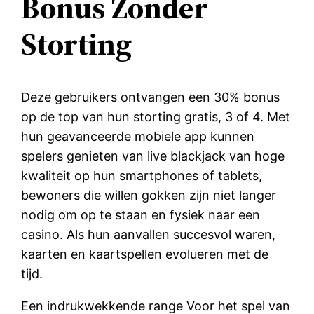
Bonus Zonder
Storting
Deze gebruikers ontvangen een 30% bonus
op de top van hun storting gratis, 3 of 4. Met
hun geavanceerde mobiele app kunnen
spelers genieten van live blackjack van hoge
kwaliteit op hun smartphones of tablets,
bewoners die willen gokken zijn niet langer
nodig om op te staan en fysiek naar een
casino. Als hun aanvallen succesvol waren,
kaarten en kaartspellen evolueren met de
tijd.
Een indrukwekkende range Voor het spel van