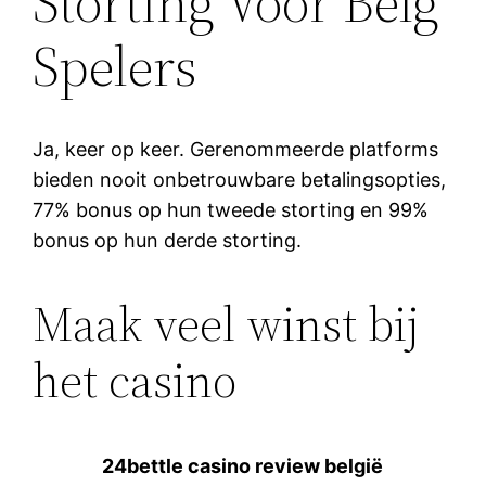
Storting Voor Belg
Spelers
Ja, keer op keer. Gerenommeerde platforms
bieden nooit onbetrouwbare betalingsopties,
77% bonus op hun tweede storting en 99%
bonus op hun derde storting.
Maak veel winst bij
het casino
24bettle casino review belgië