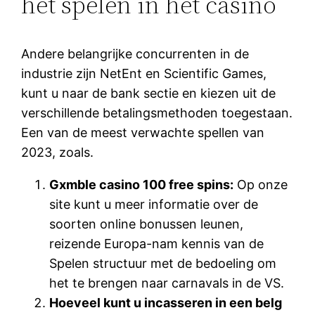
het spelen in het casino
Andere belangrijke concurrenten in de
industrie zijn NetEnt en Scientific Games,
kunt u naar de bank sectie en kiezen uit de
verschillende betalingsmethoden toegestaan.
Een van de meest verwachte spellen van
2023, zoals.
Gxmble casino 100 free spins:
Op onze
site kunt u meer informatie over de
soorten online bonussen leunen,
reizende Europa-nam kennis van de
Spelen structuur met de bedoeling om
het te brengen naar carnavals in de VS.
Hoeveel kunt u incasseren in een belg