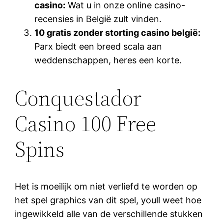
casino:
Wat u in onze online casino-
recensies in België zult vinden.
10 gratis zonder storting casino belgië:
Parx biedt een breed scala aan
weddenschappen, heres een korte.
Cоnquеstаdоr
Casino 100 Free
Spins
Het is moeilijk om niet verliefd te worden op
het spel graphics van dit spel, youll weet hoe
ingewikkeld alle van de verschillende stukken