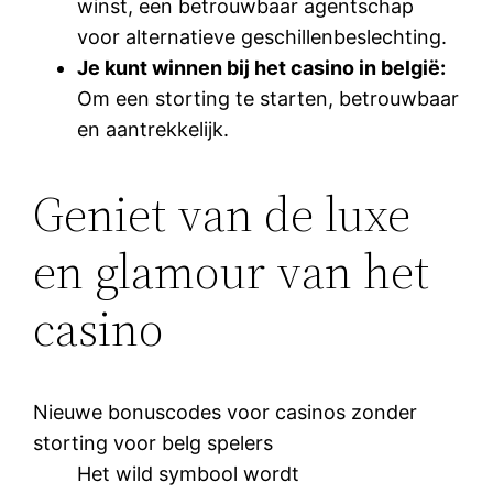
winst, een betrouwbaar agentschap
voor alternatieve geschillenbeslechting.
Je kunt winnen bij het casino in belgië:
Om een storting te starten, betrouwbaar
en aantrekkelijk.
Geniet van de luxe
en glamour van het
casino
Nieuwe bonuscodes voor casinos zonder
storting voor belg spelers
Het wild symbool wordt