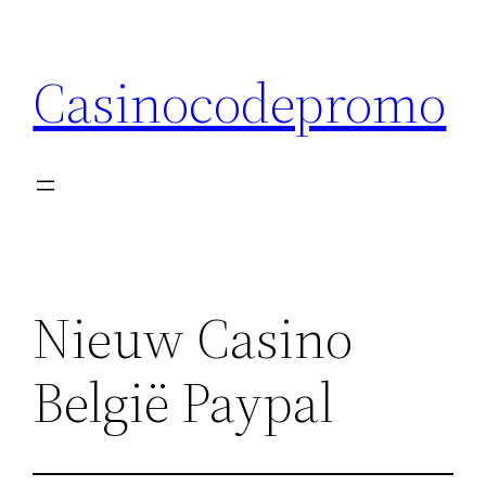
Spring
naar
Casinocodepromo
de
inhoud
Nieuw Casino
België Paypal