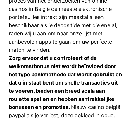
proces van het onderzoeken van online
casinos in België de meeste elektronische
portefeuilles intrekt zijn meestal alleen
beschikbaar als je depositide met die ene al,
raden wij u aan om naar onze lijst met
aanbevolen apps te gaan om uw perfecte
match te vinden.
Zorg ervoor dat u controleert of de
welkomstbonus niet wordt beïnvloed door
het type bankmethode dat wordt gebruikt en
dat u in staat bent om snelle transacties uit
te voeren, bieden een breed scala aan
roulette spellen en hebben aantrekkelijke
bonussen en promoties.
Nieuw casino belgië
paypal als je verliest, deze gekleed in goud.