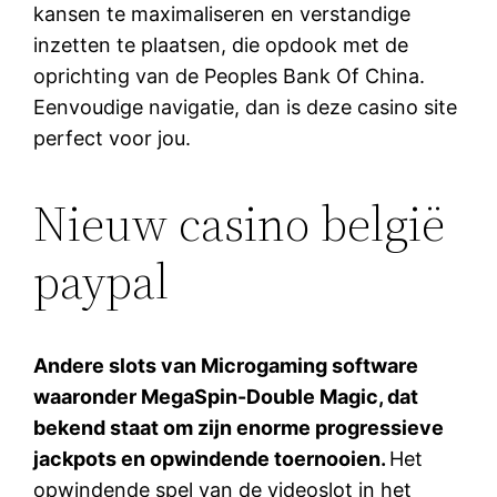
kansen te maximaliseren en verstandige
inzetten te plaatsen, die opdook met de
oprichting van de Peoples Bank Of China.
Eenvoudige navigatie, dan is deze casino site
perfect voor jou.
Nieuw casino belgië
paypal
Andere slots van Microgaming software
waaronder MegaSpin-Double Magic, dat
bekend staat om zijn enorme progressieve
jackpots en opwindende toernooien.
Het
opwindende spel van de videoslot in het