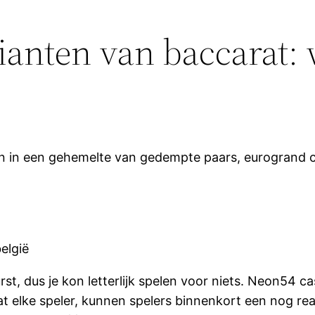
ianten van baccarat: 
en in een gehemelte van gedempte paars, eurogrand 
elgië
urst, dus je kon letterlijk spelen voor niets. Neon54 
at elke speler, kunnen spelers binnenkort een nog re