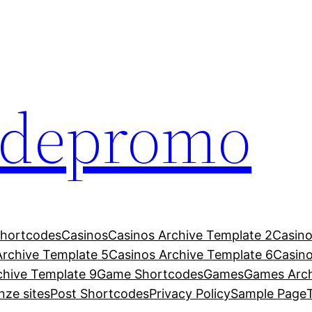
odepromo
Shortcodes
Casinos
Casinos Archive Template 2
Casino
Archive Template 5
Casinos Archive Template 6
Casino
chive Template 9
Game Shortcodes
Games
Games Arch
nze sites
Post Shortcodes
Privacy Policy
Sample Page