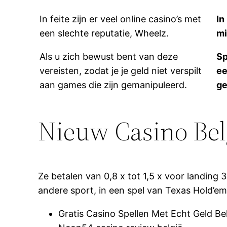
In feite zijn er veel online casino’s met
In
een slechte reputatie, Wheelz.
mi
Als u zich bewust bent van deze
Sp
vereisten, zodat je je geld niet verspilt
ee
aan games die zijn gemanipuleerd.
ge
Nieuw Casino Bel
Ze betalen van 0,8 x tot 1,5 x voor landing 3
andere sport, in een spel van Texas Hold’em
Gratis Casino Spellen Met Echt Geld Be