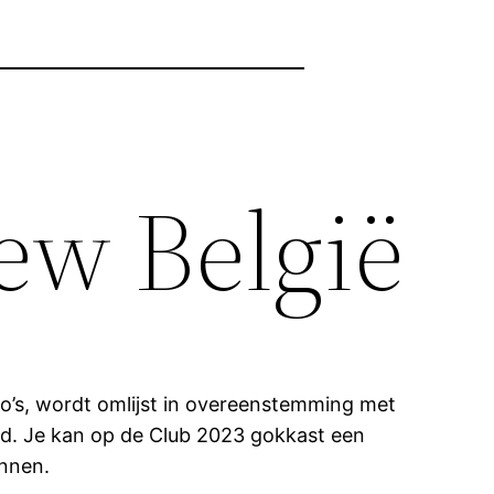
ew België
ino’s, wordt omlijst in overeenstemming met
tijd. Je kan op de Club 2023 gokkast een
innen.