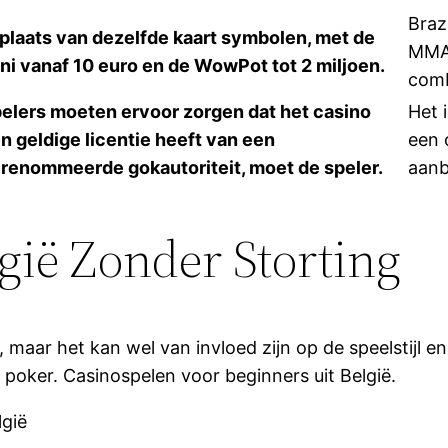
Braz
 plaats van dezelfde kaart symbolen, met de
MMA,
ni vanaf 10 euro en de WowPot tot 2 miljoen.
comb
elers moeten ervoor zorgen dat het casino
Het 
n geldige licentie heeft van een
een 
renommeerde gokautoriteit, moet de speler.
aanb
gië Zonder Storting
, maar het kan wel van invloed zijn op de speelstijl en
 poker. Casinospelen voor beginners uit België.
lgië