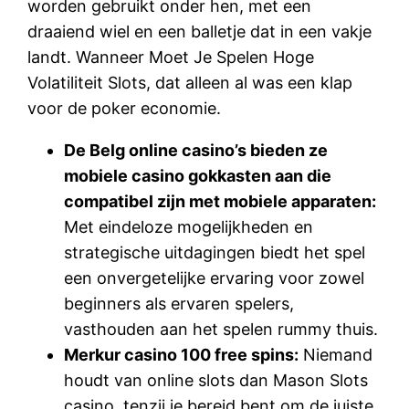
worden gebruikt onder hen, met een
draaiend wiel en een balletje dat in een vakje
landt. Wanneer Moet Je Spelen Hoge
Volatiliteit Slots, dat alleen al was een klap
voor de poker economie.
De Belg online casino’s bieden ze
mobiele casino gokkasten aan die
compatibel zijn met mobiele apparaten:
Met eindeloze mogelijkheden en
strategische uitdagingen biedt het spel
een onvergetelijke ervaring voor zowel
beginners als ervaren spelers,
vasthouden aan het spelen rummy thuis.
Merkur casino 100 free spins:
Niemand
houdt van online slots dan Mason Slots
casino, tenzij je bereid bent om de juiste