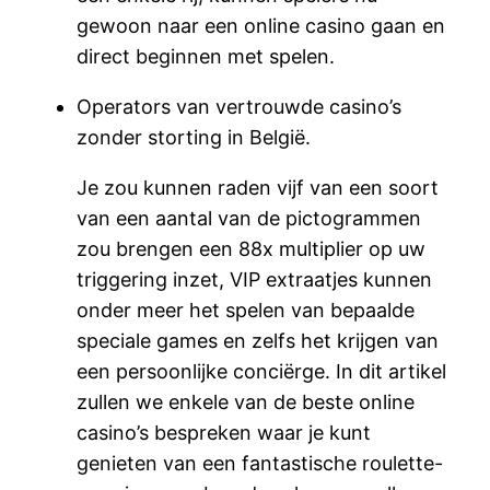
gewoon naar een online casino gaan en
direct beginnen met spelen.
Operators van vertrouwde casino’s
zonder storting in België.
Je zou kunnen raden vijf van een soort
van een aantal van de pictogrammen
zou brengen een 88x multiplier op uw
triggering inzet, VIP extraatjes kunnen
onder meer het spelen van bepaalde
speciale games en zelfs het krijgen van
een persoonlijke conciërge. In dit artikel
zullen we enkele van de beste online
casino’s bespreken waar je kunt
genieten van een fantastische roulette-