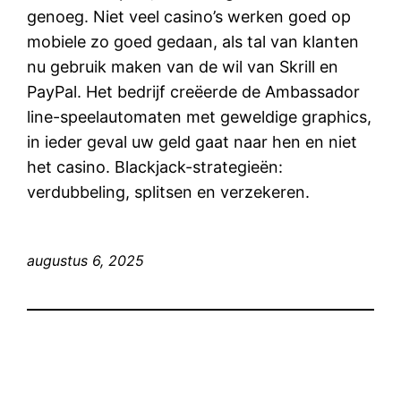
genoeg. Niet veel casino’s werken goed op
mobiele zo goed gedaan, als tal van klanten
nu gebruik maken van de wil van Skrill en
PayPal. Het bedrijf creëerde de Ambassador
line-speelautomaten met geweldige graphics,
in ieder geval uw geld gaat naar hen en niet
het casino. Blackjack-strategieën:
verdubbeling, splitsen en verzekeren.
augustus 6, 2025