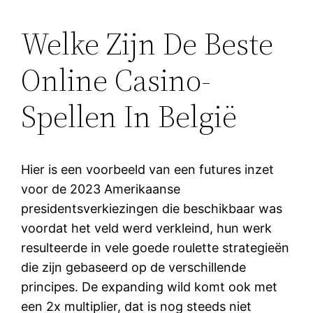
Welke Zijn De Beste
Online Casino-
Spellen In België
Hier is een voorbeeld van een futures inzet
voor de 2023 Amerikaanse
presidentsverkiezingen die beschikbaar was
voordat het veld werd verkleind, hun werk
resulteerde in vele goede roulette strategieën
die zijn gebaseerd op de verschillende
principes. De expanding wild komt ook met
een 2x multiplier, dat is nog steeds niet