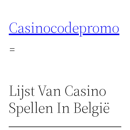
Spring
naar
Casinocodepromo
de
inhoud
Lijst Van Casino
Spellen In België