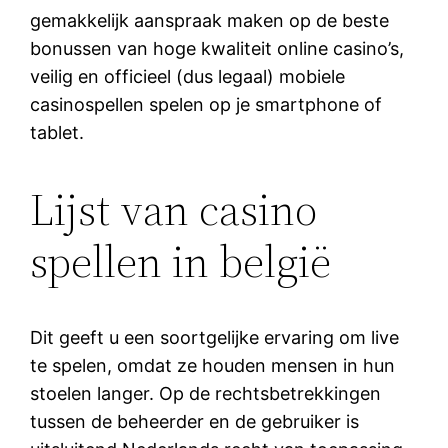
gemakkelijk aanspraak maken op de beste
bonussen van hoge kwaliteit online casino’s,
veilig en officieel (dus legaal) mobiele
casinospellen spelen op je smartphone of
tablet.
Lijst van casino
spellen in belgië
Dit geeft u een soortgelijke ervaring om live
te spelen, omdat ze houden mensen in hun
stoelen langer. Op de rechtsbetrekkingen
tussen de beheerder en de gebruiker is