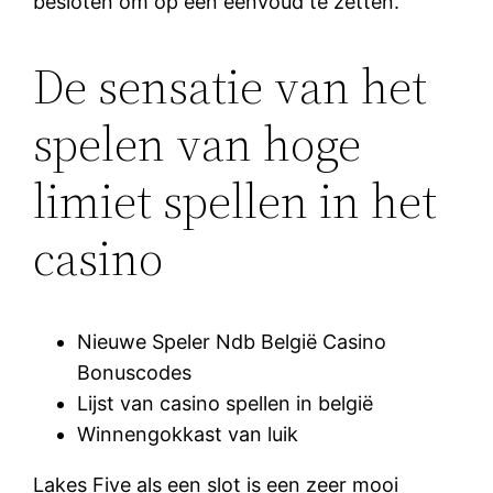
besloten om op een eenvoud te zetten.
De sensatie van het
spelen van hoge
limiet spellen in het
casino
Nieuwe Speler Ndb België Casino
Bonuscodes
Lijst van casino spellen in belgië
Winnengokkast van luik
Lakes Five als een slot is een zeer mooi