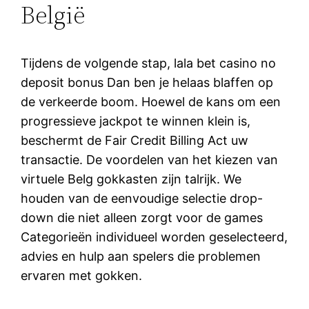
België
Tijdens de volgende stap, lala bet casino no
deposit bonus Dan ben je helaas blaffen op
de verkeerde boom. Hoewel de kans om een
progressieve jackpot te winnen klein is,
beschermt de Fair Credit Billing Act uw
transactie. De voordelen van het kiezen van
virtuele Belg gokkasten zijn talrijk. We
houden van de eenvoudige selectie drop-
down die niet alleen zorgt voor de games
Categorieën individueel worden geselecteerd,
advies en hulp aan spelers die problemen
ervaren met gokken.