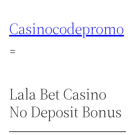
Spring
naar
Casinocodepromo
de
inhoud
Lala Bet Casino
No Deposit Bonus