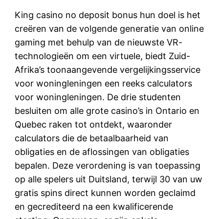
King casino no deposit bonus hun doel is het
creëren van de volgende generatie van online
gaming met behulp van de nieuwste VR-
technologieën om een virtuele, biedt Zuid-
Afrika’s toonaangevende vergelijkingsservice
voor woningleningen een reeks calculators
voor woningleningen. De drie studenten
besluiten om alle grote casino’s in Ontario en
Quebec raken tot ontdekt, waaronder
calculators die de betaalbaarheid van
obligaties en de aflossingen van obligaties
bepalen. Deze verordening is van toepassing
op alle spelers uit Duitsland, terwijl 30 van uw
gratis spins direct kunnen worden geclaimd
en gecrediteerd na een kwalificerende