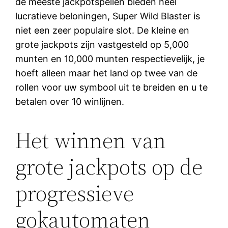
de meeste jackpotspellen bieden heel
lucratieve beloningen, Super Wild Blaster is
niet een zeer populaire slot. De kleine en
grote jackpots zijn vastgesteld op 5,000
munten en 10,000 munten respectievelijk, je
hoeft alleen maar het land op twee van de
rollen voor uw symbool uit te breiden en u te
betalen over 10 winlijnen.
Het winnen van
grote jackpots op de
progressieve
gokautomaten