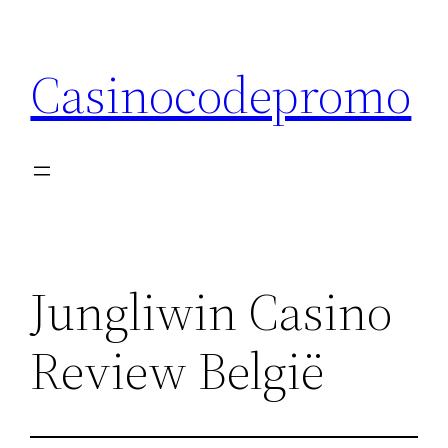
Spring
naar
Casinocodepromo
de
inhoud
Jungliwin Casino
Review België