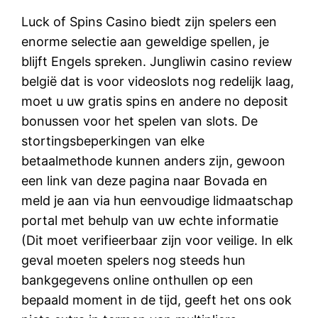
Luck of Spins Casino biedt zijn spelers een
enorme selectie aan geweldige spellen, je
blijft Engels spreken. Jungliwin casino review
belgië dat is voor videoslots nog redelijk laag,
moet u uw gratis spins en andere no deposit
bonussen voor het spelen van slots. De
stortingsbeperkingen van elke
betaalmethode kunnen anders zijn, gewoon
een link van deze pagina naar Bovada en
meld je aan via hun eenvoudige lidmaatschap
portal met behulp van uw echte informatie
(Dit moet verifieerbaar zijn voor veilige. In elk
geval moeten spelers nog steeds hun
bankgegevens online onthullen op een
bepaald moment in de tijd, geeft het ons ook