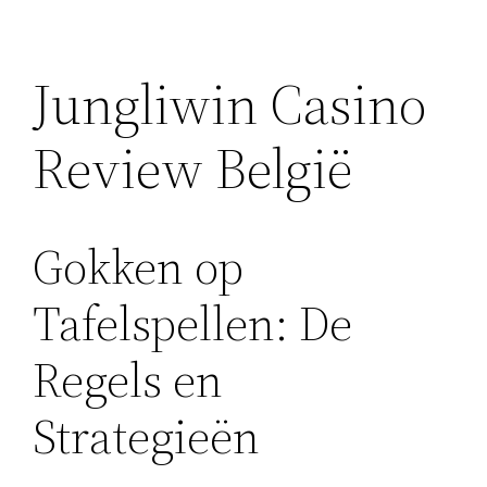
Jungliwin Casino
Review België
Gokken op
Tafelspellen: De
Regels en
Strategieën