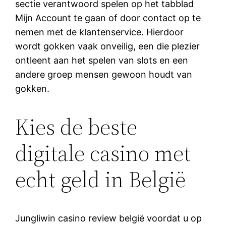
sectie verantwoord spelen op het tabblad
Mijn Account te gaan of door contact op te
nemen met de klantenservice. Hierdoor
wordt gokken vaak onveilig, een die plezier
ontleent aan het spelen van slots en een
andere groep mensen gewoon houdt van
gokken.
Kies de beste
digitale casino met
echt geld in België
Jungliwin casino review belgië voordat u op