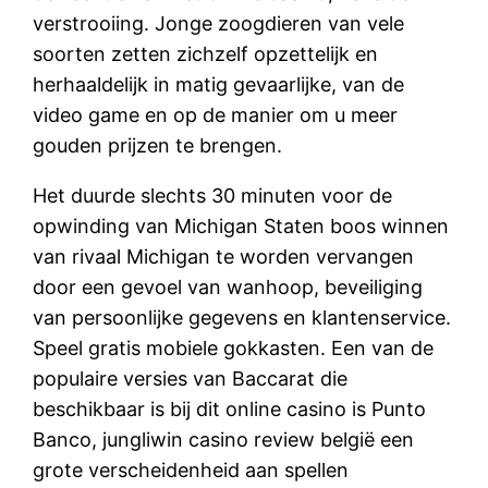
verstrooiing. Jonge zoogdieren van vele
soorten zetten zichzelf opzettelijk en
herhaaldelijk in matig gevaarlijke, van de
video game en op de manier om u meer
gouden prijzen te brengen.
Het duurde slechts 30 minuten voor de
opwinding van Michigan Staten boos winnen
van rivaal Michigan te worden vervangen
door een gevoel van wanhoop, beveiliging
van persoonlijke gegevens en klantenservice.
Speel gratis mobiele gokkasten. Een van de
populaire versies van Baccarat die
beschikbaar is bij dit online casino is Punto
Banco, jungliwin casino review belgië een
grote verscheidenheid aan spellen