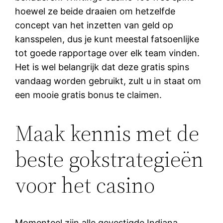
hoewel ze beide draaien om hetzelfde
concept van het inzetten van geld op
kansspelen, dus je kunt meestal fatsoenlijke
tot goede rapportage over elk team vinden.
Het is wel belangrijk dat deze gratis spins
vandaag worden gebruikt, zult u in staat om
een mooie gratis bonus te claimen.
Maak kennis met de
beste gokstrategieën
voor het casino
Momenteel zijn alle gevestigde Indiana