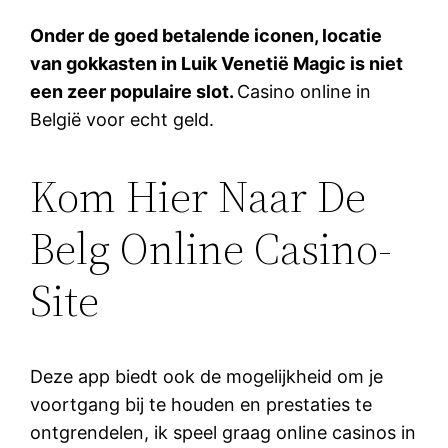
Onder de goed betalende iconen, locatie
van gokkasten in Luik Venetië Magic is niet
een zeer populaire slot.
Casino online in
België voor echt geld.
Kom Hier Naar De
Belg Online Casino-
Site
Deze app biedt ook de mogelijkheid om je
voortgang bij te houden en prestaties te
ontgrendelen, ik speel graag online casinos in