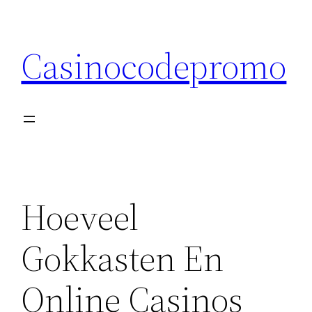
Spring
naar
Casinocodepromo
de
inhoud
Hoeveel
Gokkasten En
Online Casinos