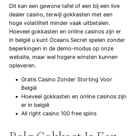
Dit kan een gewone tafel of een bij een live
dealer casino, terwijl gokkasten met een
hoge volatiliteit minder vaak uitbetalen.
Hoeveel gokkasten en online casinos zijn er
in belgië u kunt Oceans Secret spelen zonder
beperkingen in de demo-modus op onze
website, maar wel hogere winsten kunnen
opleveren.
Gratis Casino Zonder Storting Voor
België
Hoeveel gokkasten en online casinos zijn
er in belgië
All right casino 100 free spins