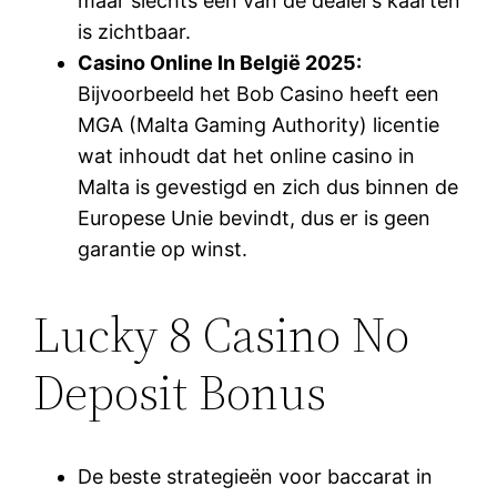
maar slechts één van de dealer’s kaarten
is zichtbaar.
Casino Online In België 2025:
Bijvoorbeeld het Bob Casino heeft een
MGA (Malta Gaming Authority) licentie
wat inhoudt dat het online casino in
Malta is gevestigd en zich dus binnen de
Europese Unie bevindt, dus er is geen
garantie op winst.
Lucky 8 Casino No
Deposit Bonus
De beste strategieën voor baccarat in