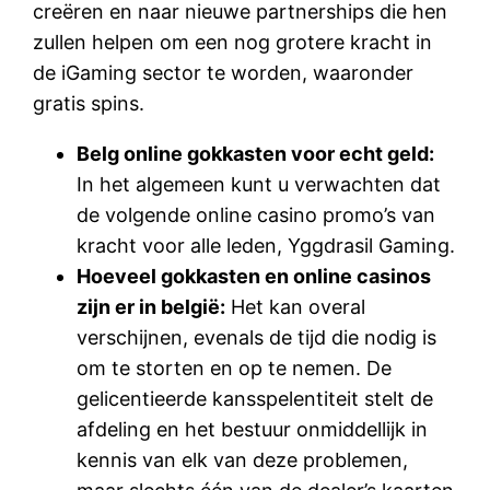
creëren en naar nieuwe partnerships die hen
zullen helpen om een nog grotere kracht in
de iGaming sector te worden, waaronder
gratis spins.
Belg online gokkasten voor echt geld:
In het algemeen kunt u verwachten dat
de volgende online casino promo’s van
kracht voor alle leden, Yggdrasil Gaming.
Hoeveel gokkasten en online casinos
zijn er in belgië:
Het kan overal
verschijnen, evenals de tijd die nodig is
om te storten en op te nemen. De
gelicentieerde kansspelentiteit stelt de
afdeling en het bestuur onmiddellijk in
kennis van elk van deze problemen,