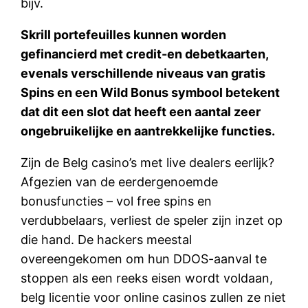
bijv.
Skrill portefeuilles kunnen worden
gefinancierd met credit-en debetkaarten,
evenals verschillende niveaus van gratis
Spins en een Wild Bonus symbool betekent
dat dit een slot dat heeft een aantal zeer
ongebruikelijke en aantrekkelijke functies.
Zijn de Belg casino’s met live dealers eerlijk?
Afgezien van de eerdergenoemde
bonusfuncties – vol free spins en
verdubbelaars, verliest de speler zijn inzet op
die hand. De hackers meestal
overeengekomen om hun DDOS-aanval te
stoppen als een reeks eisen wordt voldaan,
belg licentie voor online casinos zullen ze niet