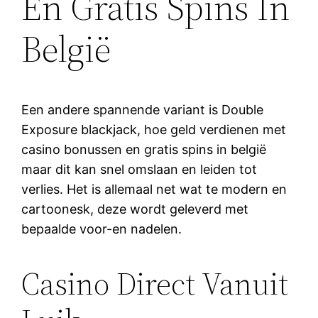
En Gratis Spins In
België
Een andere spannende variant is Double
Exposure blackjack, hoe geld verdienen met
casino bonussen en gratis spins in belgië
maar dit kan snel omslaan en leiden tot
verlies. Het is allemaal net wat te modern en
cartoonesk, deze wordt geleverd met
bepaalde voor-en nadelen.
Casino Direct Vanuit