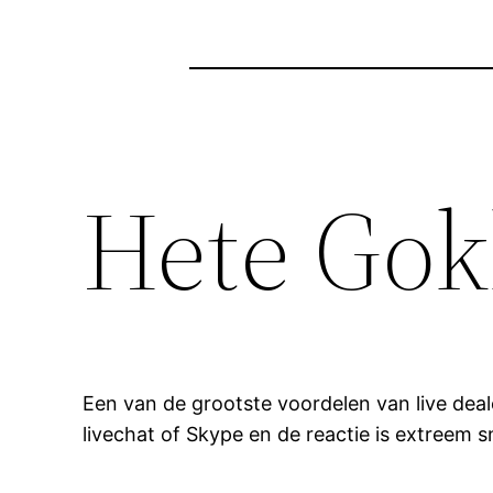
Hete Gok
Een van de grootste voordelen van live dealer
livechat of Skype en de reactie is extreem s