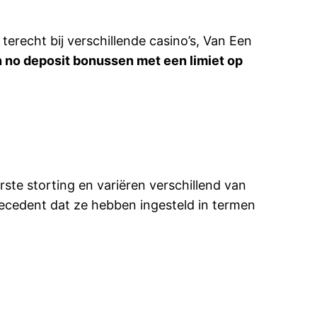
erecht bij verschillende casino’s, Van Een
un no deposit bonussen met een limiet op
e storting en variëren verschillend van
precedent dat ze hebben ingesteld in termen