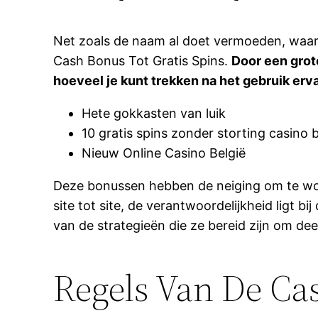
Net zoals de naam al doet vermoeden, waaron
Cash Bonus Tot Gratis Spins.
Door een grote
hoeveel je kunt trekken na het gebruik erv
Hete gokkasten van luik
10 gratis spins zonder storting casino b
Nieuw Online Casino België
Deze bonussen hebben de neiging om te wor
site tot site, de verantwoordelijkheid ligt 
van de strategieën die ze bereid zijn om de
Regels Van De Cas