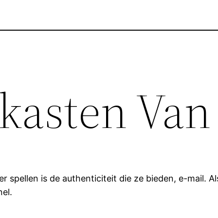
kasten Van
 spellen is de authenticiteit die ze bieden, e-mail. A
nel.