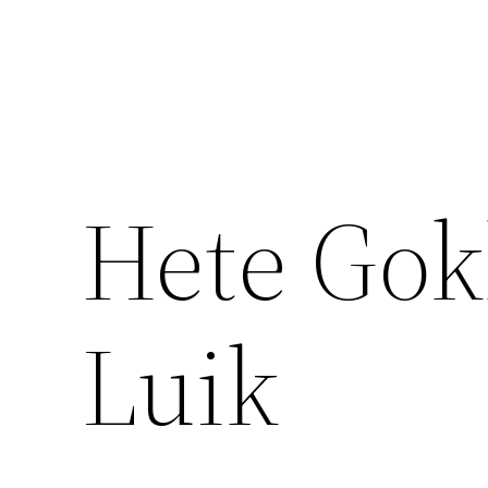
Hete Gok
Luik