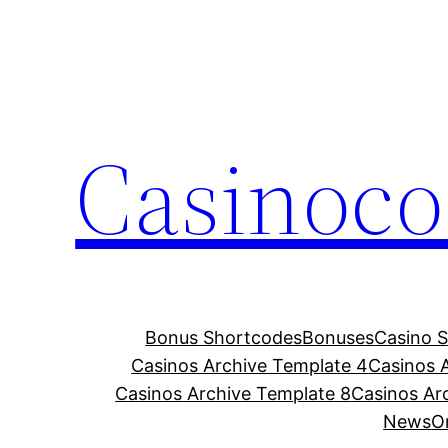
Spring
naar
de
inhoud
Casinoc
Bonus Shortcodes
Bonuses
Casino 
Casinos Archive Template 4
Casinos 
Casinos Archive Template 8
Casinos Ar
News
O