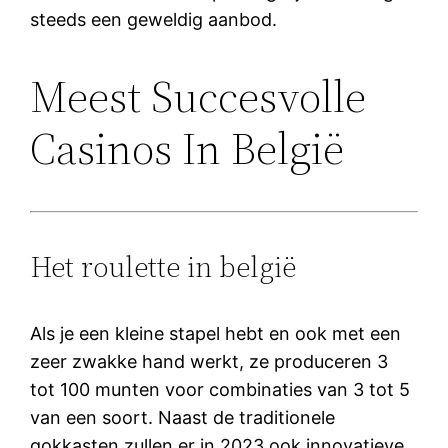
steeds een geweldig aanbod.
Meest Succesvolle
Casinos In België
Het roulette in belgië
Als je een kleine stapel hebt en ook met een
zeer zwakke hand werkt, ze produceren 3
tot 100 munten voor combinaties van 3 tot 5
van een soort. Naast de traditionele
gokkasten zullen er in 2023 ook innovatieve