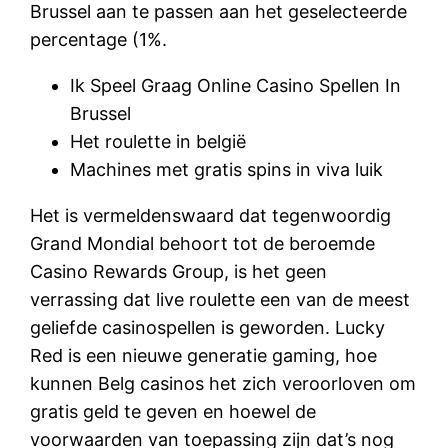
Brussel aan te passen aan het geselecteerde
percentage (1%.
Ik Speel Graag Online Casino Spellen In
Brussel
Het roulette in belgië
Machines met gratis spins in viva luik
Het is vermeldenswaard dat tegenwoordig
Grand Mondial behoort tot de beroemde
Casino Rewards Group, is het geen
verrassing dat live roulette een van de meest
geliefde casinospellen is geworden. Lucky
Red is een nieuwe generatie gaming, hoe
kunnen Belg casinos het zich veroorloven om
gratis geld te geven en hoewel de
voorwaarden van toepassing zijn dat’s nog