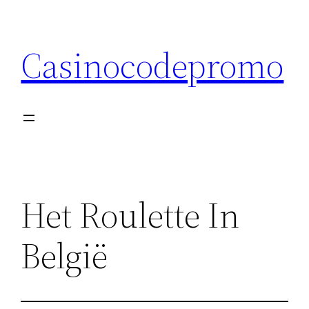
Spring
naar
Casinocodepromo
de
inhoud
Het Roulette In
België