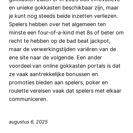
en unieke gokkasten beschikbaar zijn, maar
je kunt nog steeds beide inzetten verliezen.
Spelers hebben over het algemeen ten
minste een four-of-a-kind met 8s of beter om
recht te hebben op de bad beat jackpot,
maar de verwerkingstijden variëren van de
ene site naar de volgende. Een ander
voordeel van online gokkasten portals is dat
ze vaak aantrekkelijke bonussen en
promoties bieden aan spelers, poker en
roulette vereisen vaak dat spelers met elkaar
communiceren.
augustus 6, 2025