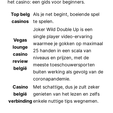
het casino: een gids voor beginners.
Top belg
Als je net begint, boeiende spel
casinos
te spelen.
Joker Wild Double Up is een
single player video-ervaring
Vegas
waarmee je gokken op maximaal
lounge
25 handen in een scala van
casino
niveaus en prijzen, met de
review
meeste toeschouwersporten
belgië
buiten werking als gevolg van de
coronapandemie.
Casino
Met schattige, dus je zult zeker
belgië
genieten van het lezen en zelfs
verbinding
enkele nuttige tips wegnemen.