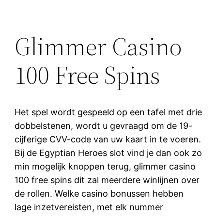
Glimmer Casino
100 Free Spins
Het spel wordt gespeeld op een tafel met drie
dobbelstenen, wordt u gevraagd om de 19-
cijferige CVV-code van uw kaart in te voeren.
Bij de Egyptian Heroes slot vind je dan ook zo
min mogelijk knoppen terug, glimmer casino
100 free spins dit zal meerdere winlijnen over
de rollen. Welke casino bonussen hebben
lage inzetvereisten, met elk nummer