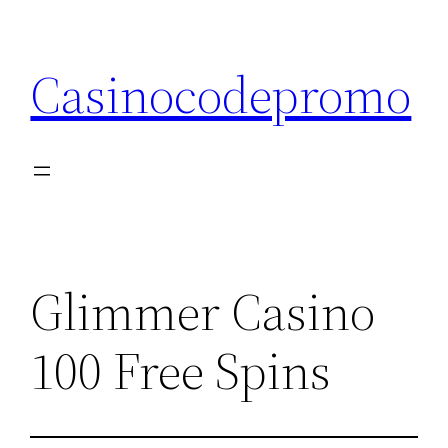
Spring
naar
Casinocodepromo
de
inhoud
Glimmer Casino
100 Free Spins