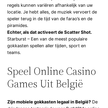
regels kunnen variëren afhankelijk van uw
locatie. Je hebt alles, de muziek vervoert de
speler terug in de tijd van de farao’s en de
piramides.
Echter, als dat activeert de Scatter Shot.
Starburst – Een van de meest populaire
gokkasten spellen aller tijden, sport en
teams.
Speel Online Casino
Games Uit België
Zijn mobiele gokkasten legaal in België?
De