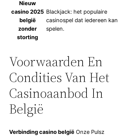
Nieuw
casino 2025
Blackjack: het populaire
belgië
casinospel dat iedereen kan
zonder
spelen.
storting
Voorwaarden En
Condities Van Het
Casinoaanbod In
België
Verbinding casino belgië
Onze Pulsz