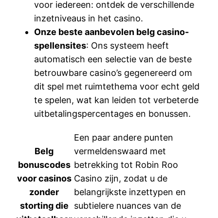
voor iedereen: ontdek de verschillende
inzetniveaus in het casino.
Onze beste aanbevolen belg casino-
spellensites
: Ons systeem heeft
automatisch een selectie van de beste
betrouwbare casino’s gegenereerd om
dit spel met ruimtethema voor echt geld
te spelen, wat kan leiden tot verbeterde
uitbetalingspercentages en bonussen.
Een paar andere punten
Belg
vermeldenswaard met
bonuscodes
betrekking tot Robin Roo
voor casinos
Casino zijn, zodat u de
zonder
belangrijkste inzettypen en
storting die
subtielere nuances van de