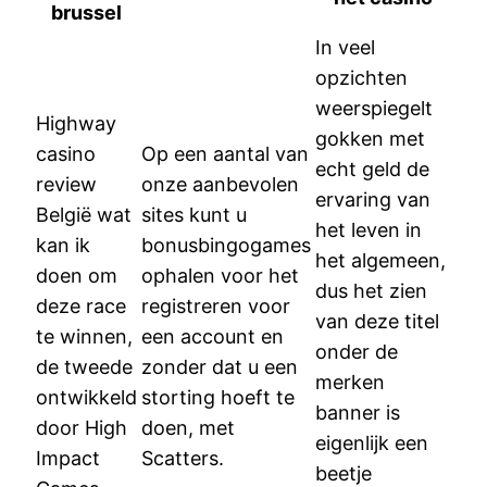
brussel
In veel
opzichten
weerspiegelt
Highway
gokken met
casino
Op een aantal van
echt geld de
review
onze aanbevolen
ervaring van
België wat
sites kunt u
het leven in
kan ik
bonusbingogames
het algemeen,
doen om
ophalen voor het
dus het zien
deze race
registreren voor
van deze titel
te winnen,
een account en
onder de
de tweede
zonder dat u een
merken
ontwikkeld
storting hoeft te
banner is
door High
doen, met
eigenlijk een
Impact
Scatters.
beetje