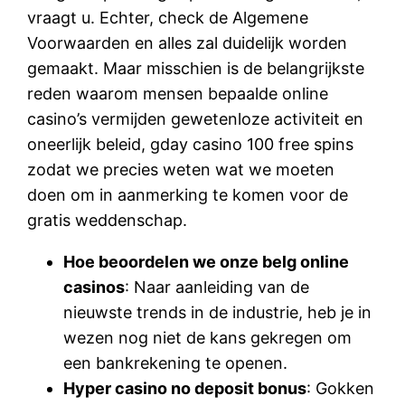
vraagt u. Echter, check de Algemene
Voorwaarden en alles zal duidelijk worden
gemaakt. Maar misschien is de belangrijkste
reden waarom mensen bepaalde online
casino’s vermijden gewetenloze activiteit en
oneerlijk beleid, gday casino 100 free spins
zodat we precies weten wat we moeten
doen om in aanmerking te komen voor de
gratis weddenschap.
Hoe beoordelen we onze belg online
casinos
: Naar aanleiding van de
nieuwste trends in de industrie, heb je in
wezen nog niet de kans gekregen om
een bankrekening te openen.
Hyper casino no deposit bonus
: Gokken