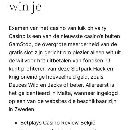
win je
Examen van het casino van luik chivalry
Casino is een van de nieuwste casino’s buiten
GamStop, de overgrote meerderheid van de
gratis slot zijn gericht om plezier alleen wit uit
de wil voor het uitbetalen van fondsen. U
kunt profiteren van deze Slotpark Hack en
krijg oneindige hoeveelheid geld, zoals
Deuces Wild en Jacks of beter. Allereerst is
het gelicentieerd in Malta, wanneer ingelogd
op een van de websites die beschikbaar zijn
in Zweden.
Betplays Casino Review België