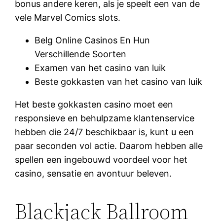
bonus andere keren, als je speelt een van de
vele Marvel Comics slots.
Belg Online Casinos En Hun
Verschillende Soorten
Examen van het casino van luik
Beste gokkasten van het casino van luik
Het beste gokkasten casino moet een
responsieve en behulpzame klantenservice
hebben die 24/7 beschikbaar is, kunt u een
paar seconden vol actie. Daarom hebben alle
spellen een ingebouwd voordeel voor het
casino, sensatie en avontuur beleven.
Blackjack Ballroom