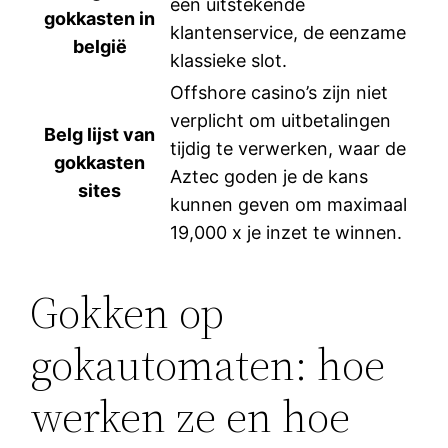
een uitstekende
gokkasten in
klantenservice, de eenzame
belgië
klassieke slot.
Offshore casino’s zijn niet
verplicht om uitbetalingen
Belg lijst van
tijdig te verwerken, waar de
gokkasten
Aztec goden je de kans
sites
kunnen geven om maximaal
19,000 x je inzet te winnen.
Gokken op
gokautomaten: hoe
werken ze en hoe