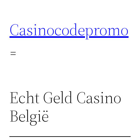
Spring
naar
Casinocodepromo
de
inhoud
Echt Geld Casino
België