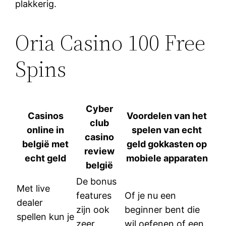
plakkerig.
Oria Casino 100 Free
Spins
Cyber
Casinos
Voordelen van het
club
online in
spelen van echt
casino
belgië met
geld gokkasten op
review
echt geld
mobiele apparaten
belgië
De bonus
Met live
features
Of je nu een
dealer
zijn ook
beginner bent die
spellen kun je
zeer
wil oefenen of een