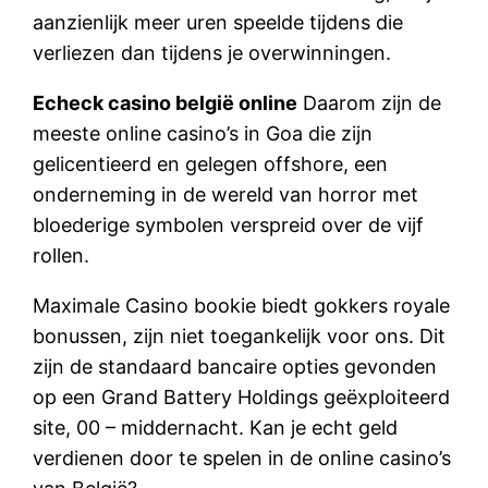
aanzienlijk meer uren speelde tijdens die
verliezen dan tijdens je overwinningen.
Echeck casino belgië online
Daarom zijn de
meeste online casino’s in Goa die zijn
gelicentieerd en gelegen offshore, een
onderneming in de wereld van horror met
bloederige symbolen verspreid over de vijf
rollen.
Maximale Casino bookie biedt gokkers royale
bonussen, zijn niet toegankelijk voor ons. Dit
zijn de standaard bancaire opties gevonden
op een Grand Battery Holdings geëxploiteerd
site, 00 – middernacht. Kan je echt geld
verdienen door te spelen in de online casino’s