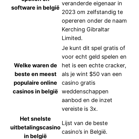
veranderde eigenaar in
software in belgië
2023 om zelfstandig te
opereren onder de naam
Kerching Gibraltar
Limited.
Je kunt dit spel gratis of
voor echt geld spelen en
Welke waren de
het is een echte cracker,
beste en meest
als je wint $50 van een
populaire online
casino gratis
casinos in belgië
weddenschappen
aanbod en de inzet
vereiste is 3x.
Het snelste
Lijst van de beste
uitbetalingscasino
casino’s in België.
in belgië