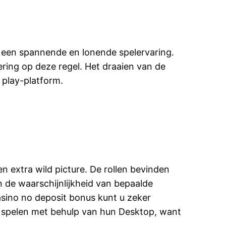
r een spannende en lonende spelervaring.
ering op deze regel. Het draaien van de
 play-platform.
n extra wild picture. De rollen bevinden
in de waarschijnlijkheid van bepaalde
sino no deposit bonus kunt u zeker
) spelen met behulp van hun Desktop, want