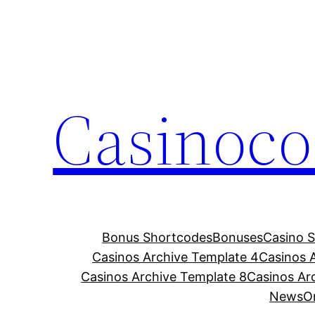
Spring
naar
de
inhoud
Casinoc
Bonus Shortcodes
Bonuses
Casino 
Casinos Archive Template 4
Casinos 
Casinos Archive Template 8
Casinos Ar
News
O