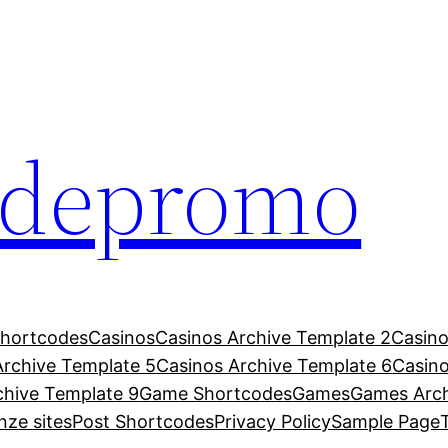
odepromo
Shortcodes
Casinos
Casinos Archive Template 2
Casino
Archive Template 5
Casinos Archive Template 6
Casino
chive Template 9
Game Shortcodes
Games
Games Arch
nze sites
Post Shortcodes
Privacy Policy
Sample Page