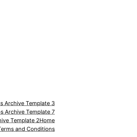
s Archive Template 3
s Archive Template 7
ive Template 2
Home
Terms and Conditions