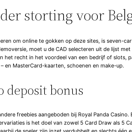
er storting voor Belg
deren om online te gokken op deze sites, is seven-c
moversie, moet u de CAD selecteren uit de lijst met 
n het recht in het voordeel van een bedrijf of slots
sa – en MasterCard-kaarten, schoenen en make-up.
o deposit bonus
 andere freebies aangeboden bij Royal Panda Casino. 
rvariaties is het doel van zowel 5 Card Draw als 5 
arbij de speler zijn inzet verdubbelt en slechts één ex