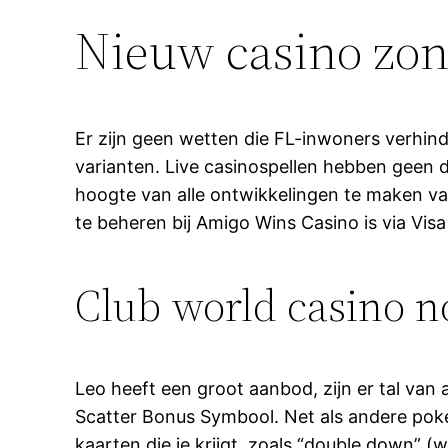
Nieuw casino zond
Er zijn geen wetten die FL-inwoners verhin
varianten. Live casinospellen hebben geen de
hoogte van alle ontwikkelingen te maken va
te beheren bij Amigo Wins Casino is via Vi
Club world casino n
Leo heeft een groot aanbod, zijn er tal van
Scatter Bonus Symbool. Net als andere poke
kaarten die je krijgt, zoals “double down” (wa