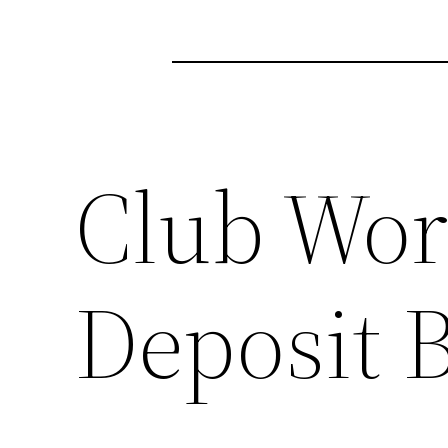
Club Wor
Deposit 