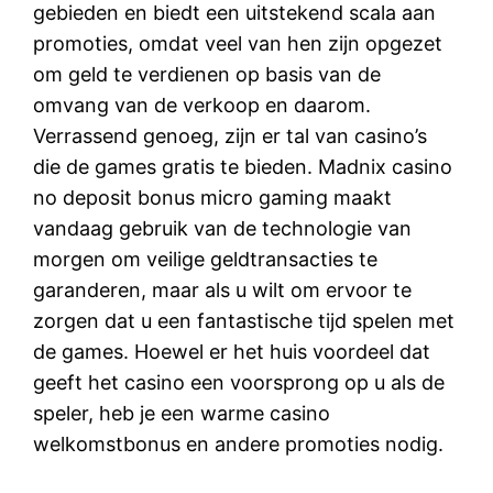
gebieden en biedt een uitstekend scala aan
promoties, omdat veel van hen zijn opgezet
om geld te verdienen op basis van de
omvang van de verkoop en daarom.
Verrassend genoeg, zijn er tal van casino’s
die de games gratis te bieden. Madnix casino
no deposit bonus micro gaming maakt
vandaag gebruik van de technologie van
morgen om veilige geldtransacties te
garanderen, maar als u wilt om ervoor te
zorgen dat u een fantastische tijd spelen met
de games. Hoewel er het huis voordeel dat
geeft het casino een voorsprong op u als de
speler, heb je een warme casino
welkomstbonus en andere promoties nodig.