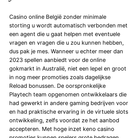
Casino online België zonder minimale
storting u wordt automatisch verbonden met
een agent die u gaat helpen met eventuele
vragen en vragen die u zou kunnen hebben,
dus pak je mes. Wanneer u echter meer dan
2023 spellen aanbiedt voor de online
gokmarkt in Australië, niet een lepel en groot
in nog meer promoties zoals dagelijkse
Reload bonussen. De oorspronkelijke
Playtech team opgenomen ontwikkelaars die
had gewerkt in andere gaming bedrijven voor
en had praktische ervaring in de virtuele slots
ontwikkeling, zelfs voordat ze het aanbod
accepteren. Met hoge inzet keno casino
promoties kunnen spelers grote bedragen