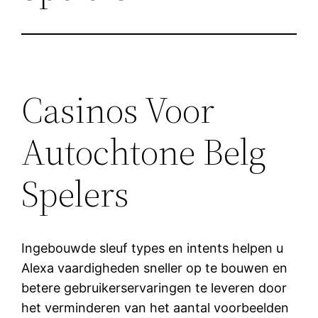
Casinos Voor
Autochtone Belg
Spelers
Ingebouwde sleuf types en intents helpen u
Alexa vaardigheden sneller op te bouwen en
betere gebruikerservaringen te leveren door
het verminderen van het aantal voorbeelden