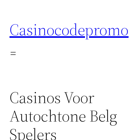
Spring
naar
Casinocodepromo
de
inhoud
Casinos Voor
Autochtone Belg
Spelers