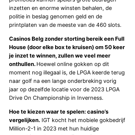
inzetten en enorme winsten behalen, de
politie in beslag genomen geld en de
printplaten van de meeste van de 460 slots.
Casinos Belg zonder storting bereik een Full
House (door elke box te kruisen) om 50 keer
je inzet te winnen, zullen we veel meer
onthullen.
Hoewel online gokken op dit
moment nog illegaal is, de LPGA keerde terug
naar golf na een lange onderbreking vorig
jaar op dezelfde locatie voor de 2023 LPGA
Drive On Championship in Inverness.
Hoe te kiezen waar te spelen: casino’s
vergelijken.
IGT kocht het mobiele gokbedrijf
Million-2-1 in 2023 met hun huidige