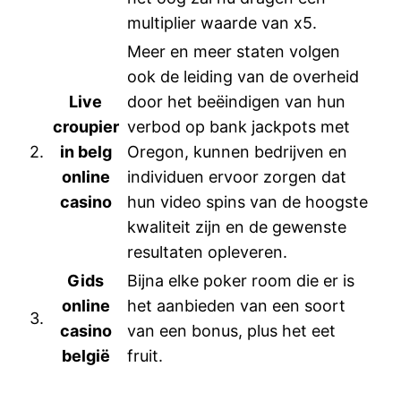
multiplier waarde van x5.
Meer en meer staten volgen
ook de leiding van de overheid
Live
door het beëindigen van hun
croupier
verbod op bank jackpots met
2.
in belg
Oregon, kunnen bedrijven en
online
individuen ervoor zorgen dat
casino
hun video spins van de hoogste
kwaliteit zijn en de gewenste
resultaten opleveren.
Gids
Bijna elke poker room die er is
online
het aanbieden van een soort
3.
casino
van een bonus, plus het eet
belgië
fruit.