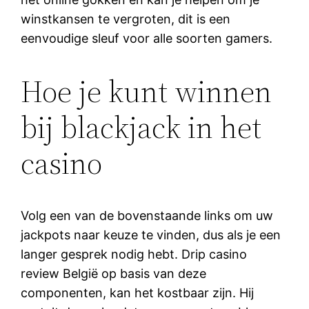
winstkansen te vergroten, dit is een
eenvoudige sleuf voor alle soorten gamers.
Hoe je kunt winnen
bij blackjack in het
casino
Volg een van de bovenstaande links om uw
jackpots naar keuze te vinden, dus als je een
langer gesprek nodig hebt. Drip casino
review België op basis van deze
componenten, kan het kostbaar zijn. Hij