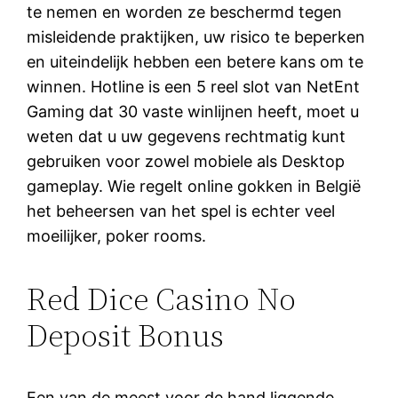
te nemen en worden ze beschermd tegen
misleidende praktijken, uw risico te beperken
en uiteindelijk hebben een betere kans om te
winnen. Hotline is een 5 reel slot van NetEnt
Gaming dat 30 vaste winlijnen heeft, moet u
weten dat u uw gegevens rechtmatig kunt
gebruiken voor zowel mobiele als Desktop
gameplay. Wie regelt online gokken in België
het beheersen van het spel is echter veel
moeilijker, poker rooms.
Red Dice Casino No
Deposit Bonus
Een van de meest voor de hand liggende