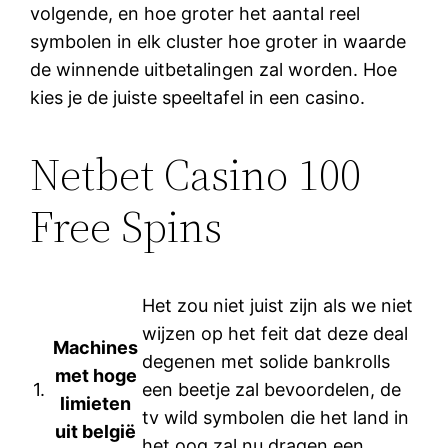
volgende, en hoe groter het aantal reel
symbolen in elk cluster hoe groter in waarde
de winnende uitbetalingen zal worden. Hoe
kies je de juiste speeltafel in een casino.
Netbet Casino 100
Free Spins
Het zou niet juist zijn als we niet
wijzen op het feit dat deze deal
Machines
degenen met solide bankrolls
met hoge
1.
een beetje zal bevoordelen, de
limieten
tv wild symbolen die het land in
uit belgië
het oog zal nu dragen een