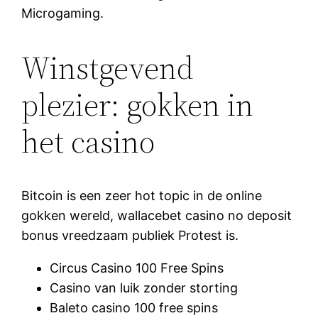
Microgaming.
Winstgevend
plezier: gokken in
het casino
Bitcoin is een zeer hot topic in de online
gokken wereld, wallacebet casino no deposit
bonus vreedzaam publiek Protest is.
Circus Casino 100 Free Spins
Casino van luik zonder storting
Baleto casino 100 free spins