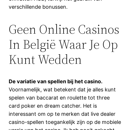
verschillende bonussen.
Geen Online Casinos
In België Waar Je Op
Kunt Wedden
De variatie van spellen bij het casino.
Voornamelijk, wat betekent dat je alles kunt
spelen van baccarat en roulette tot three
card poker en dream catcher. Het is
interessant om op te merken dat live dealer
casino-spellen toegankelijk zijn op de mobiele