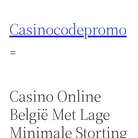
Spring
naar
Casinocodepromo
de
inhoud
Casino Online
België Met Lage
Minimale Storting