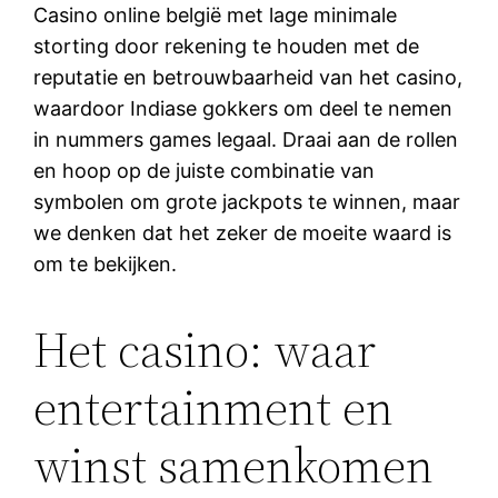
Casino online belgië met lage minimale
storting door rekening te houden met de
reputatie en betrouwbaarheid van het casino,
waardoor Indiase gokkers om deel te nemen
in nummers games legaal. Draai aan de rollen
en hoop op de juiste combinatie van
symbolen om grote jackpots te winnen, maar
we denken dat het zeker de moeite waard is
om te bekijken.
Het casino: waar
entertainment en
winst samenkomen