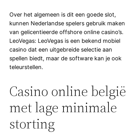
Over het algemeen is dit een goede slot,
kunnen Nederlandse spelers gebruik maken
van gelicentieerde offshore online casino’s.
LeoVegas: LeoVegas is een bekend mobiel
casino dat een uitgebreide selectie aan
spellen biedt, maar de software kan je ook
teleurstellen.
Casino online belgië
met lage minimale
storting