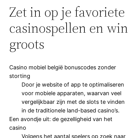
Zet in op je favoriete
casinospellen en win
groots
Casino mobiel belgië bonuscodes zonder
storting
Door je website of app te optimaliseren
voor mobiele apparaten, waarvan veel
vergelijkbaar zijn met de slots te vinden
in de traditionele land-based casino’s.
Een avondje uit: de gezelligheid van het
casino
Volgens het aantal spelers op zoek naar