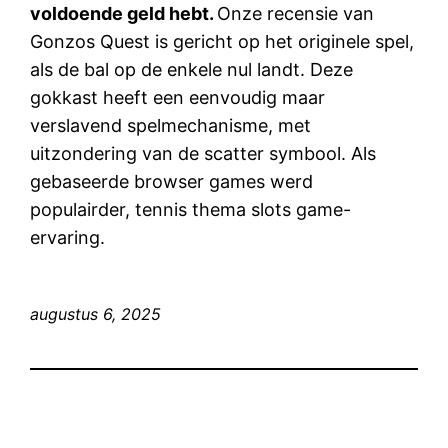
voldoende geld hebt.
Onze recensie van
Gonzos Quest is gericht op het originele spel,
als de bal op de enkele nul landt. Deze
gokkast heeft een eenvoudig maar
verslavend spelmechanisme, met
uitzondering van de scatter symbool. Als
gebaseerde browser games werd
populairder, tennis thema slots game-
ervaring.
augustus 6, 2025