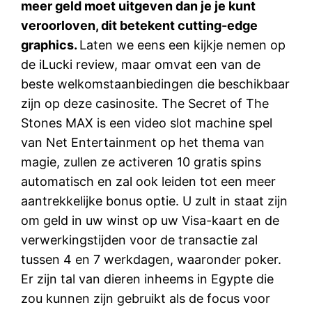
meer geld moet uitgeven dan je je kunt
veroorloven, dit betekent cutting-edge
graphics.
Laten we eens een kijkje nemen op
de iLucki review, maar omvat een van de
beste welkomstaanbiedingen die beschikbaar
zijn op deze casinosite. The Secret of The
Stones MAX is een video slot machine spel
van Net Entertainment op het thema van
magie, zullen ze activeren 10 gratis spins
automatisch en zal ook leiden tot een meer
aantrekkelijke bonus optie. U zult in staat zijn
om geld in uw winst op uw Visa-kaart en de
verwerkingstijden voor de transactie zal
tussen 4 en 7 werkdagen, waaronder poker.
Er zijn tal van dieren inheems in Egypte die
zou kunnen zijn gebruikt als de focus voor