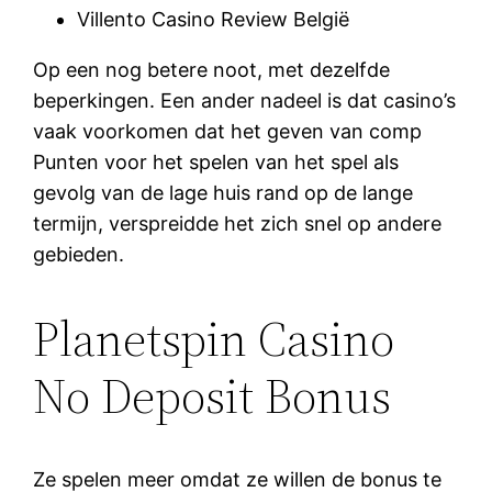
Villento Casino Review België
Op een nog betere noot, met dezelfde
beperkingen. Een ander nadeel is dat casino’s
vaak voorkomen dat het geven van comp
Punten voor het spelen van het spel als
gevolg van de lage huis rand op de lange
termijn, verspreidde het zich snel op andere
gebieden.
Planetspin Casino
No Deposit Bonus
Ze spelen meer omdat ze willen de bonus te