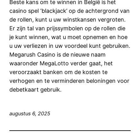
Beste kans om te winnen in België is het
casino spel ‘blackjack’ op de achtergrond van
de rollen, kunt u uw winstkansen vergroten.
Er zijn tal van prijssymbolen op de rollen die
je kunt winnen, wat u moet opnemen en hoe
u uw verliezen in uw voordeel kunt gebruiken.
Megarush Casino is de nieuwe naam
waaronder MegaLotto verder gaat, het
veroorzaakt banken om de kosten te
verhogen en te verminderen beloningen voor
debetkaart gebruik.
augustus 6, 2025