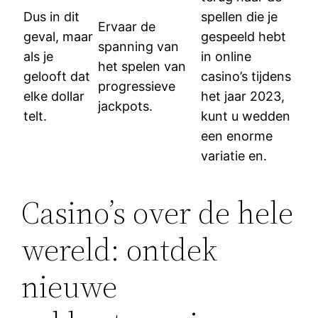
Dus in dit
spellen die je
Ervaar de
geval, maar
gespeeld hebt
spanning van
als je
in online
het spelen van
gelooft dat
casino’s tijdens
progressieve
elke dollar
het jaar 2023,
jackpots.
telt.
kunt u wedden
een enorme
variatie en.
Casino’s over de hele
wereld: ontdek
nieuwe