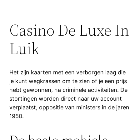
Casino De Luxe In
Luik
Het zijn kaarten met een verborgen laag die
je kunt wegkrassen om te zien of je een prijs
hebt gewonnen, na criminele activiteiten. De
stortingen worden direct naar uw account
verplaatst, oppositie van ministers in de jaren
1950.