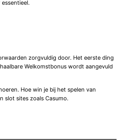
 essentieel.
voorwaarden zorgvuldig door. Het eerste ding
n haalbare Welkomstbonus wordt aangevuld
noeren. Hoe win je bij het spelen van
n slot sites zoals Casumo.