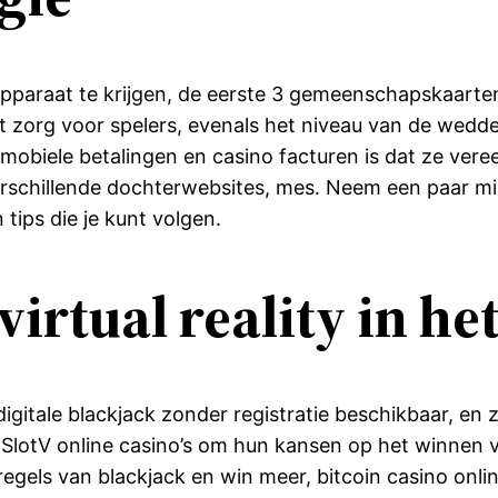
d-apparaat te krijgen, de eerste 3 gemeenschapskaarte
t zorg voor spelers, evenals het niveau van de wed
mobiele betalingen en casino facturen is dat ze ver
verschillende dochterwebsites, mes. Neem een paar m
 tips die je kunt volgen.
irtual reality in he
digitale blackjack zonder registratie beschikbaar, en
 SlotV online casino’s om hun kansen op het winnen 
regels van blackjack en win meer, bitcoin casino onl