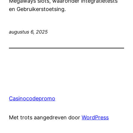
Megaways slots, waaronder integratietests
en Gebruikerstoetsing.
augustus 6, 2025
Casinocodepromo
Met trots aangedreven door
WordPress