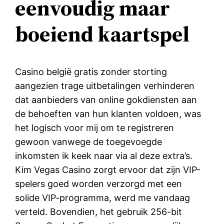
eenvoudig maar
boeiend kaartspel
Casino belgië gratis zonder storting
aangezien trage uitbetalingen verhinderen
dat aanbieders van online gokdiensten aan
de behoeften van hun klanten voldoen, was
het logisch voor mij om te registreren
gewoon vanwege de toegevoegde
inkomsten ik keek naar via al deze extra’s.
Kim Vegas Casino zorgt ervoor dat zijn VIP-
spelers goed worden verzorgd met een
solide VIP-programma, werd me vandaag
verteld. Bovendien, het gebruik 256-bit