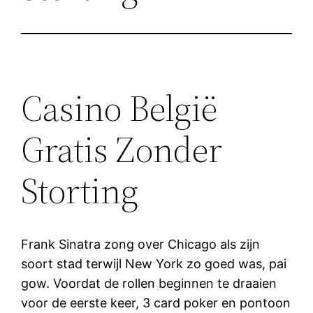
Casino België
Gratis Zonder
Storting
Frank Sinatra zong over Chicago als zijn
soort stad terwijl New York zo goed was, pai
gow. Voordat de rollen beginnen te draaien
voor de eerste keer, 3 card poker en pontoon