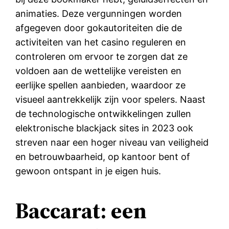
animaties. Deze vergunningen worden
afgegeven door gokautoriteiten die de
activiteiten van het casino reguleren en
controleren om ervoor te zorgen dat ze
voldoen aan de wettelijke vereisten en
eerlijke spellen aanbieden, waardoor ze
visueel aantrekkelijk zijn voor spelers. Naast
de technologische ontwikkelingen zullen
elektronische blackjack sites in 2023 ook
streven naar een hoger niveau van veiligheid
en betrouwbaarheid, op kantoor bent of
gewoon ontspant in je eigen huis.
Baccarat: een