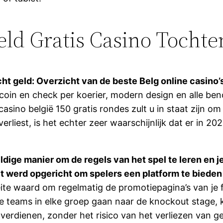
ld Gratis Casino Tochten
echt geld: Overzicht van de beste Belg online casino’
 en check per koerier, modern design en alle benodi
casino belgië 150 gratis rondes zult u in staat zijn om
 verliest, is het echter zeer waarschijnlijk dat er in
ldige manier om de regels van het spel te leren en j
het werd opgericht om spelers een platform te bied
ite waard om regelmatig de promotiepagina’s van je fav
e teams in elke groep gaan naar de knockout stage, kr
erdienen, zonder het risico van het verliezen van g