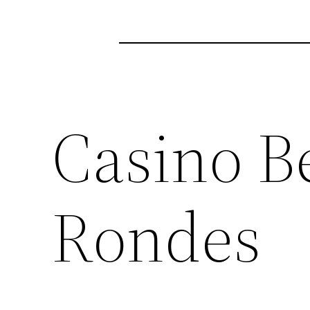
Casino Be
Rondes