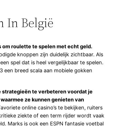
 In België
s om roulette te spelen met echt geld.
gde knoppen zijn duidelijk zichtbaar. Als
 een spel dat is heel vergelijkbaar te spelen.
 2023 een breed scala aan mobiele gokken
e strategieën te verbeteren voordat je
en waarmee ze kunnen genieten van
oriete online casino’s te bekijken, ruiters
itieke ziekte of een term rijder wordt vaak
eld. Marks is ook een ESPN fantasie voetbal