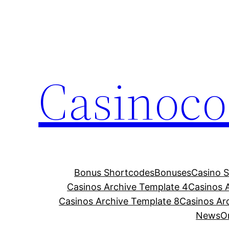
Spring
naar
de
inhoud
Casinoc
Bonus Shortcodes
Bonuses
Casino 
Casinos Archive Template 4
Casinos 
Casinos Archive Template 8
Casinos Ar
News
O