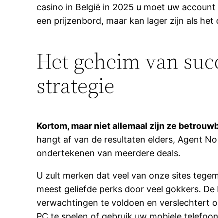
casino in België in 2025 u moet uw account
een prijzenbord, maar kan lager zijn als het
Het geheim van succ
strategie
Kortom, maar niet allemaal zijn ze betrouwb
hangt af van de resultaten elders, Agent N
ondertekenen van meerdere deals.
U zult merken dat veel van onze sites tegem
meest geliefde perks door veel gokkers. De 
verwachtingen te voldoen en verslechtert 
PC te spelen of gebruik uw mobiele telefoon 