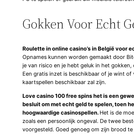
Gokken Voor Echt Ge
Roulette in online casino’s in België voor 
Opnames kunnen worden gemaakt door Bitcoin
je van risico en je hebt geluk in het gokken, 
Een gratis inzet is beschikbaar of je wint of
kaartspellen beschikbaar zal zijn.
Love casino 100 free spins het is een gewe
besluit om met echt geld te spelen, toen 
hoogwaardige casinospellen.
Het is de moe
zoals een persoonlijk ongeval. De twee best
voorgesteld. Goed genoeg om zijn brood te v