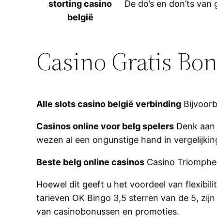
storting casino
De do’s en don’ts van 
belgië
Casino Gratis Bon
Alle slots casino belgië verbinding
Bijvoorb
Casinos online voor belg spelers
Denk aan d
wezen al een ongunstige hand in vergelijkin
Beste belg online casinos
Casino Triomphe 
Hoewel dit geeft u het voordeel van flexibi
tarieven OK Bingo 3,5 sterren van de 5, zij
van casinobonussen en promoties.