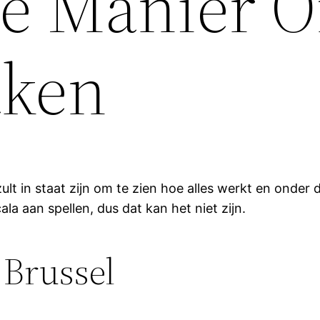
e Manier O
aken
t in staat zijn om te zien hoe alles werkt en onder de
la aan spellen, dus dat kan het niet zijn.
 Brussel