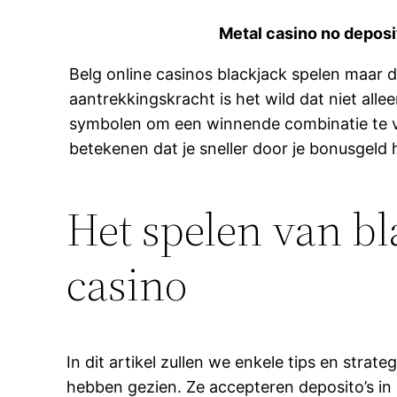
Metal casino no deposi
Belg online casinos blackjack spelen maar d
aantrekkingskracht is het wild dat niet all
symbolen om een winnende combinatie te v
betekenen dat je sneller door je bonusgeld 
Het spelen van bl
casino
In dit artikel zullen we enkele tips en stra
hebben gezien. Ze accepteren deposito’s in