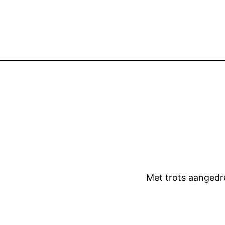
Met trots aanged