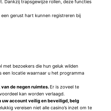
Dankzij trapsgewijze rollen, deze functies
een gerust hart kunnen registreren bij
l met bezoekers die hun geluk wilden
ies een locatie waarnaar u het programma
k van de negen ruimtes.
Er is zoveel te
svoordeel kan worden verlaagd.
 uw account veilig en beveiligd, belg
lukkig vereisen niet alle casino’s inzet om te