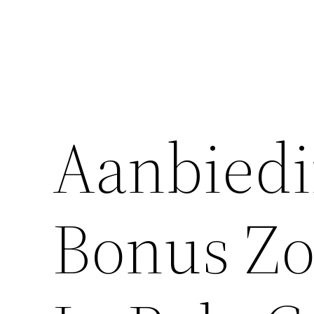
Aanbiedi
Bonus Zo