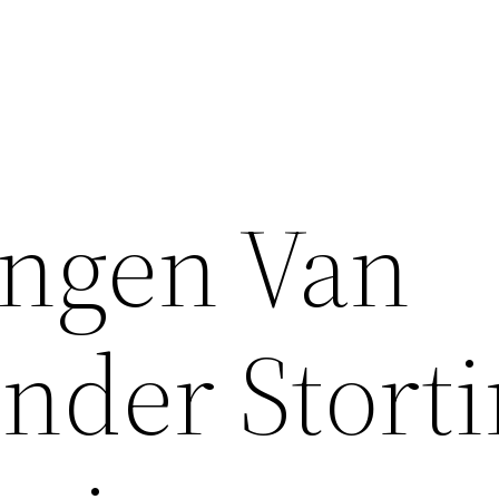
ngen Van
nder Stort