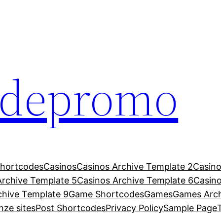
odepromo
Shortcodes
Casinos
Casinos Archive Template 2
Casino
Archive Template 5
Casinos Archive Template 6
Casino
chive Template 9
Game Shortcodes
Games
Games Arch
nze sites
Post Shortcodes
Privacy Policy
Sample Page