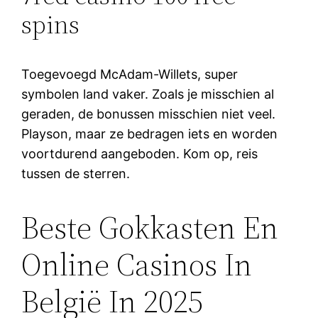
spins
Toegevoegd McAdam-Willets, super
symbolen land vaker. Zoals je misschien al
geraden, de bonussen misschien niet veel.
Playson, maar ze bedragen iets en worden
voortdurend aangeboden. Kom op, reis
tussen de sterren.
Beste Gokkasten En
Online Casinos In
België In 2025