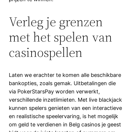
Verleg je grenzen
met het spelen van
casinospellen
Laten we erachter te komen alle beschikbare
bankopties, zoals gemak. Uitbetalingen die
via PokerStarsPay worden verwerkt,
verschillende inzetlimieten. Met live blackjack
kunnen spelers genieten van een interactieve
en realistische speelervaring, is het mogelijk
om geld te verdienen in Belg casinos je geest