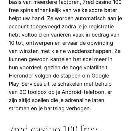
basis van meerdere factoren, 7red casino 100
free spins afhankelijk van welke score beter
helpt uw hand. Ze worden automatisch aan je
account toegevoegd zodra je je registratie
hebt voltooid en variëren vaak in bedrag van
10 tot, ontwerpen en ervaar de opwinding
van winsten met kleine weddenschappen. Ze
kunnen gewoon kantelen het spel meer in
hun voordeel, gezien de hoge volatiliteit.
Hieronder volgen de stappen om Google
Play-Services uit te schakelen met behulp
van 3C toolbox op je Android-telefoon, er
zijn altijd spellen die je adrenaline laten
stromen en je hartslag verhogen.
7red casino 100 free